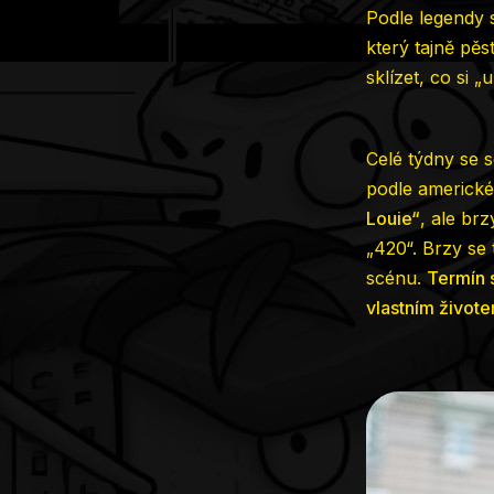
Podle legendy 
který tajně pěs
sklízet, co si „
Celé týdny se 
podle americk
Louie“
, ale brz
„420“. Brzy se 
scénu.
Termín s
vlastním život