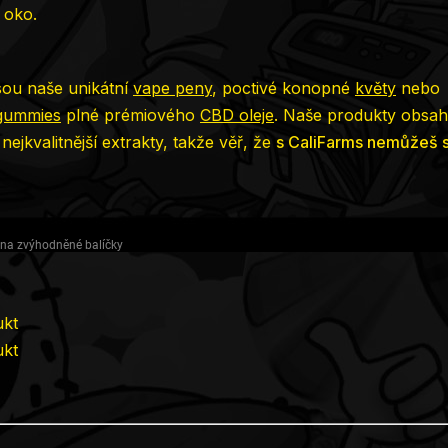
 oko.
jsou naše unikátní
vape peny
, poctivé konopné
květy
nebo
gummies
plné prémiového
CBD oleje
. Naše produkty obsahu
a nejkvalitnější extrakty, takže věř, že
s CaliFarms nemůžeš 
í na zvýhodněné balíčky
ukt
ukt