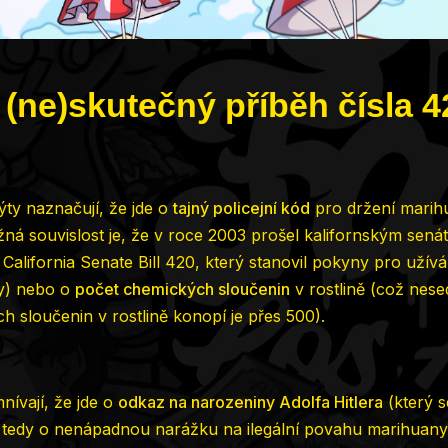
 (ne)skutečný příběh čísla 
ty naznačují, že jde o
tajný policejní kód
pro držení marih
žná souvislost je, že v roce 2003 prošel kalifornským sen
California Senate Bill 420, který stanovil pokyny pro užívá
y) nebo o
počet chemických sloučenin
v rostlině (což nese
h sloučenin v rostlině konopí je přes 500).
nívají, že jde o
odkaz na narozeniny Adolfa Hitlera
(který s
 tedy o nenápadnou narážku na ilegální povahu marihuany