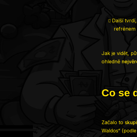
Další tvrd
refrénem 
Jak je vidět, p
ohledně
nejvěr
Co se 
Začalo to
skupi
Waldos“ (podle 