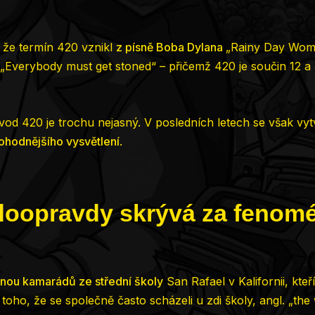
í, že termín 420 vznikl
z písně Boba Dylana
„Rainy Day Wome
„Everybody must get stoned“ – přičemž 420 je součin 12 a 
ůvod 420 je trochu nejasný. V posledních letech se však vy
ohodnějšího vysvětlení
.
doopravdy skrývá za feno
nou kamarádů ze střední školy
San Rafael v Kalifornii, kteří 
toho, že se společně často scházeli u zdi školy, angl. „the 