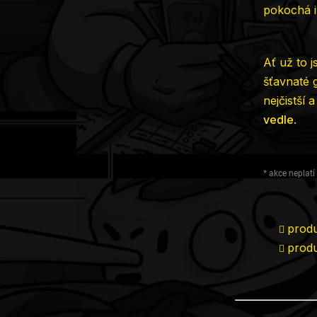
pokochá i
Ať už to 
šťavnaté
nejčistší 
vedle
.
* akce neplat
prod
prod