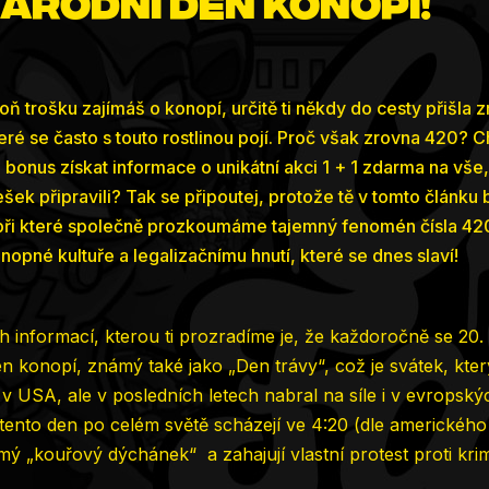
árodní den konopí!
ň trošku zajímáš o konopí, určitě ti někdy do cesty přišla 
eré se často s touto rostlinou pojí. Proč však zrovna 420? C
o bonus získat informace o unikátní akci 1 + 1 zdarma na vše,
šek připravili? Tak se připoutej, protože tě v tomto článku
 při které společně prozkoumáme tajemný fenomén čísla 420
opné kultuře a legalizačnímu hnutí, které se dnes slaví!
 informací, kterou ti prozradíme je, že každoročně se 20. 
n konopí, známý také jako „Den trávy“, což je svátek, kte
 v USA, ale v posledních letech nabral na síle i v evropsk
v tento den po celém světě scházejí ve 4:20 (dle americkéh
ý „kouřový dýchánek“ a zahajují vlastní protest proti krim