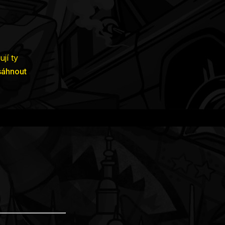
jí ty
sáhnout