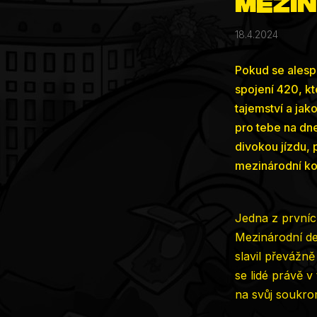
Mezin
18.4.2024
Pokud se alespo
spojení 420, kt
tajemství a jak
pro tebe na dne
divokou jízdu,
mezinárodní kon
Jedna z prvních
Mezinárodní de
slavil převážně
se lidé právě 
na svůj soukrom