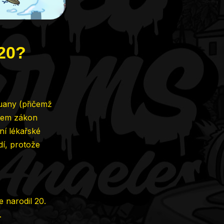
420?
uany (přičemž
átem zákon
ní lékařské
dí, protože
e narodil 20.
.