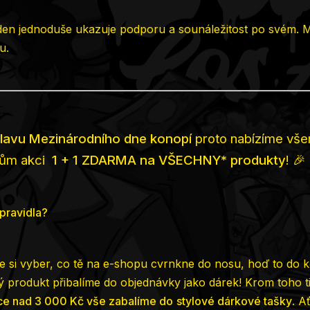
den jednoduše ukazuje podporu a sounáležitost po svém. 
u.
slavu Mezinárodního dne konopí
proto nabízíme vš
ům akci
1 + 1 ZDARMA na VŠECHNY* produkty
! 🎉
 pravidla?
 si vyber, co tě na e-shopu cvrnkne do nosu, hoď to do 
hý produkt přibalíme do objednávky jako dárek! Krom toho t
e nad 3 000 Kč vše zabalíme do
stylové dárkové tašky
. A