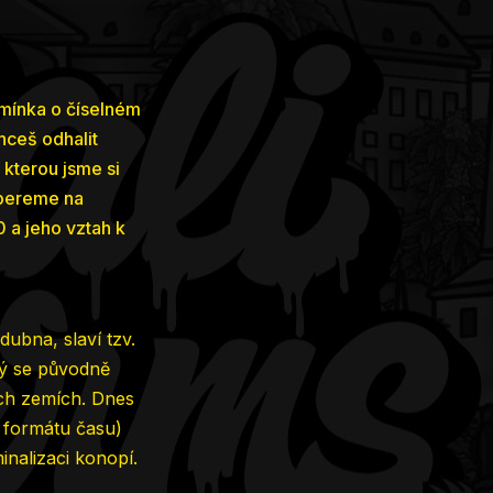
zmínka o číselném
hceš odhalit
 kterou jsme si
 bereme na
 a jeho vztah k
dubna, slaví tzv.
rý se původně
ých zemích. Dnes
o formátu času)
inalizaci konopí.