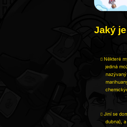
Jaký je
Některé mý
jediná mo
nazývaný 
marihuan
chemickýc
Jiní se dom
dubna), a