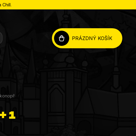
Chill.
PRÁZDNÝ KOŠÍK
NÁKUPNÍ
KOŠÍK
 konopí!
+ 1