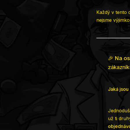
Každý v tento 
nejsme výjimko
🎉 Na o
zákazník
Jaká jsou
Jednoduše
už ti dru
objednávc