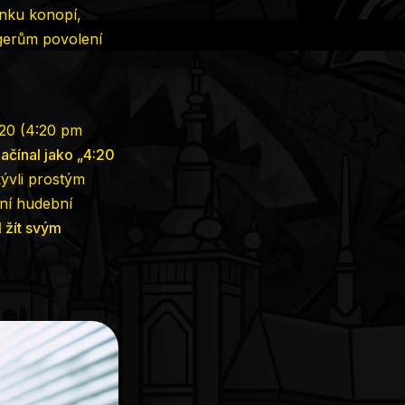
onku konopí,
agerům povolení
:20 (4:20 pm
ačínal jako „4:20
kývli prostým
tní hudební
 žít svým