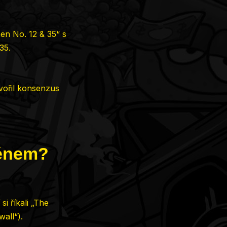
n No. 12 & 35“ s
35.
tvořil konsenzus
ménem?
si říkali „The
wall“).