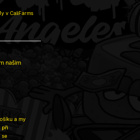
My v CaliFarms
em našim
košíku a my
i
při
ť se