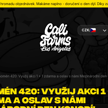
romadu objednávek. Makáme naplno - doručení o den dýl. Díky za 
CZK
/
omén 420: Využij akci 1 + 1 zdarma a oslav s námi Mezinárodní den
én 420: Využij akci 1 
a a oslav s námi