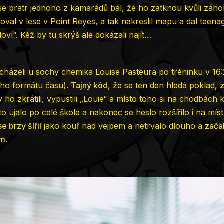
se bratr jednoho z kamarádů bál, že ho zatknou kvůli záh
toval v lese v Point Reyes, a tak nakreslil mapu a dal teen
uloví“. Kéž by tu skrýš ale dokázali najít…
scházeli u sochy chemika Louise Pasteura po tréninku v 16
ého formátu času).
Tajný kód
, že se ten den hledá poklad,
z
y ho zkrátili, vypustili „Louie“ a místo toho si na chodbách 
to ujalo po celé škole a nakonec se heslo rozšířilo i na mís
e brzy šířil
jako kouř nad
vejpem
a netrvalo dlouho a
začal
em
.