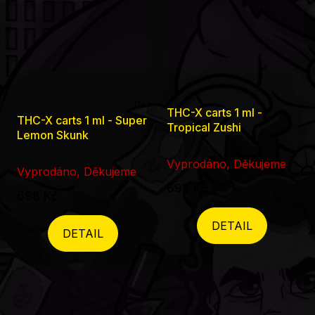
THC-X carts 1 ml -
Průměrné
THC-X carts 1 ml - Super
Tropical Zushi
hodnocení
Lemon Skunk
produktu
Vyprodáno, Děkujeme
je
Vyprodáno, Děkujeme
698 Kč
5,0
698 Kč
z
DETAIL
5
DETAIL
hvězdiček.