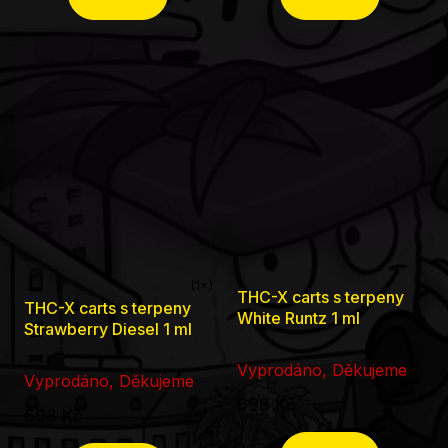
hvězdiček.
hvězdiček.
THC-X carts s terpeny
Průměrné
THC-X carts s terpeny
White Runtz 1 ml
hodnocení
Strawberry Diesel 1 ml
produktu
Vyprodáno, Děkujeme
je
Vyprodáno, Děkujeme
698 Kč
5,0
698 Kč
z