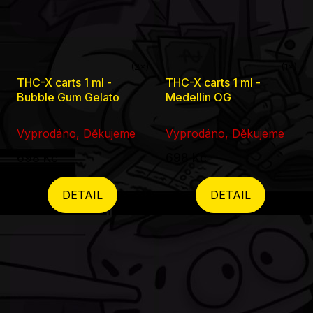
Průměrné
Průměrné
THC-X carts 1 ml -
THC-X carts 1 ml -
hodnocení
hodnocení
Bubble Gum Gelato
Medellin OG
produktu
produktu
je
je
Vyprodáno, Děkujeme
Vyprodáno, Děkujeme
5,0
5,0
698 Kč
698 Kč
z
z
5
5
DETAIL
DETAIL
hvězdiček.
hvězdiček.