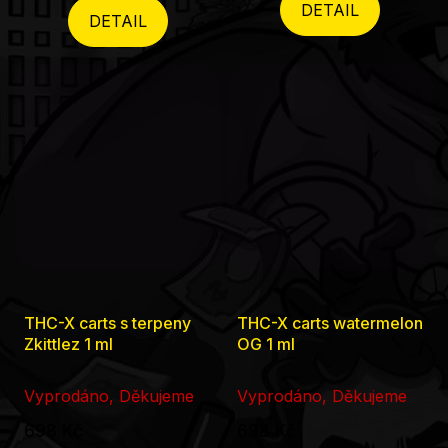
DETAIL
5
DETAIL
hvězdiček.
THC-X carts s terpeny
THC-X carts watermelon
Zkittlez 1 ml
OG 1 ml
Vyprodáno, Děkujeme
Vyprodáno, Děkujeme
698 Kč
698 Kč