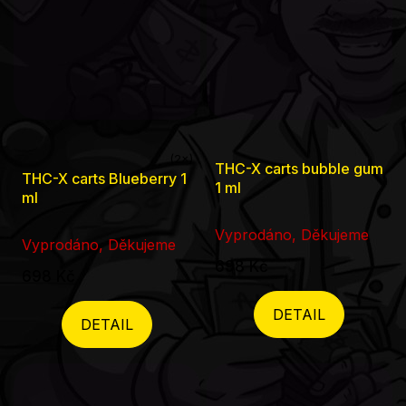
THC-X carts bubble gum
Průměrné
THC-X carts Blueberry 1
1 ml
hodnocení
ml
produktu
Vyprodáno, Děkujeme
je
Vyprodáno, Děkujeme
698 Kč
5,0
698 Kč
z
DETAIL
5
DETAIL
hvězdiček.