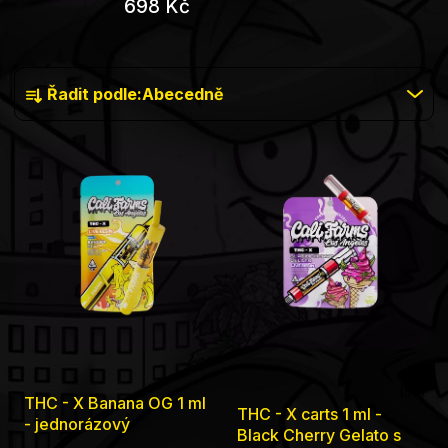
698 Kč
Řazení
Řadit podle:
Abecedně
produktů
Výpis
produktů
THC - X Banana OG 1 ml
Průměrné
THC - X carts 1 ml -
- jednorázový
hodnocení
Black Cherry Gelato s