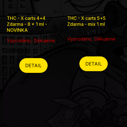
Průměrné
Průměrné
THC - X carts 4+4
THC - X carts 5+5
hodnocení
hodnocení
Zdarma - 8 x 1 ml -
Zdarma - mix 1 ml
NOVINKA
produktu
produktu
je
je
Vyprodáno, Děkujeme
Vyprodáno, Děkujeme
5,0
5,0
3 498 Kč
2 792 Kč
z
z
5
5
DETAIL
DETAIL
hvězdiček.
hvězdiček.