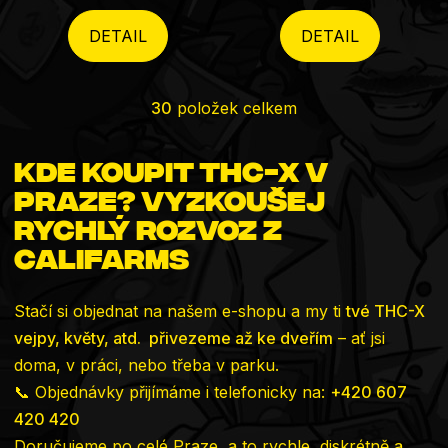
DETAIL
DETAIL
30
položek celkem
Ovládací
prvky
Kde koupit THC-X v
výpisu
Praze? Vyzkoušej
rychlý rozvoz z
CaliFarms
Stačí si objednat na našem e-shopu a my ti
tvé THC-X
vejpy, květy, atd. přivezeme až ke dveřím
– ať jsi
doma, v práci, nebo třeba v parku.
📞 Objednávky přijímáme i telefonicky na:
+420 607
420 420
Doručujeme po celé Praze, a to rychle, diskrétně a