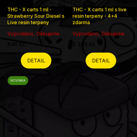
Průměrné
Průměrné
THC - X carts 1 ml -
THC - X carts 1 ml s live
hodnocení
hodnocení
Strawberry Sour Diesel s
resin terpeny - 4+4
Live resin terpeny
zdarma
produktu
produktu
je
je
Vyprodáno, Děkujeme
Vyprodáno, Děkujeme
5,0
5,0
848 Kč
3 398 Kč
z
z
5
5
DETAIL
DETAIL
hvězdiček.
hvězdiček.
NOVINKA