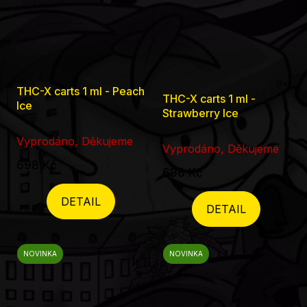
THC-X carts 1 ml - Peach
Průměrné
THC-X carts 1 ml -
Ice
hodnocení
Strawberry Ice
produktu
Vyprodáno, Děkujeme
je
Vyprodáno, Děkujeme
698 Kč
5,0
698 Kč
z
DETAIL
5
DETAIL
hvězdiček.
NOVINKA
NOVINKA