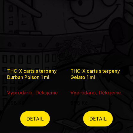
THC-X carts s terpeny
THC-X carts s terpeny
Durban Poison 1 ml
Gelato 1 ml
Vyprodáno, Děkujeme
Vyprodáno, Děkujeme
698 Kč
698 Kč
DETAIL
DETAIL