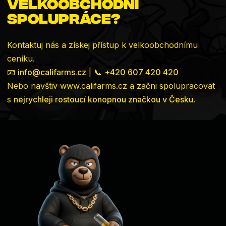
velkoobchodní
spolupráce?
Kontaktuj nás a získej přístup k velkoobchodnímu
ceníku.
📧
info@califarms.cz
| 📞
+420 607 420 420
Nebo navštiv
www.califarms.cz
a začni spolupracovat
s
nejrychleji rostoucí konopnou značkou v Česku
.
Zápatí