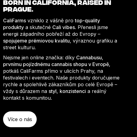
BORN IN
CALIFORNIA
, RAISED IN
PRAGUE.
CaliFarms
vzniklo z vášně pro
top-quality
produkty
a skutečné
Cali vibes
. Přenesli jsme
energii západního pobřeží až do Evropy –
spojujeme prémiovou kvalitu
, výraznou grafiku a
street kulturu.
Nejsme jen online značka: díky
Cannabusu
,
prvnímu pojízdnému cannabis shopu v Evropě
,
potkáš CaliFarms přímo v ulicích Prahy, na
festivalech i eventech. Naše produkty doručujeme
rychle a spolehlivě zákazníkům po celé Evropě –
vždy s důrazem na
styl
,
konzistenci
a reálný
kontakt s komunitou.
Více o nás