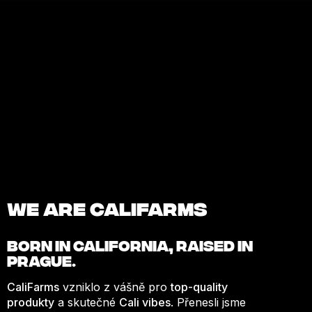
We are Califarms
BORN IN
CALIFORNIA
, RAISED IN
PRAGUE.
CaliFarms
vzniklo z vášně pro
top-quality
produkty
a skutečné
Cali vibes
. Přenesli jsme