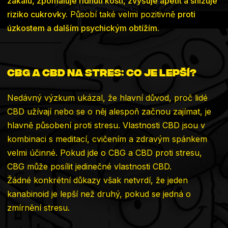
zákalu, zpomaluje řídnutí kostí, zvyšuje apetit a snižuje
riziko cukrovky.
Působí také velmi pozitivně
proti
úzkostem a dalším psychickým obtížím.
CBG a CBD na stres: Co je lepší?
Nedávný výzkum ukázal, že hlavní důvod, proč lidé
CBD užívají nebo se o něj alespoň začnou zajímat, je
hlavně působení proti stresu. Vlastnosti CBD jsou v
kombinaci s meditací, cvičením a zdravým spánkem
velmi účinné. Pokud jde o CBG a CBD proti stresu,
CBG může posílit jedinečné vlastnosti CBD.
Žádné konkrétní důkazy však netvrdí,
že jeden
kanabinoid
je lepší než druhý, pokud se jedná o
zmírnění stresu.