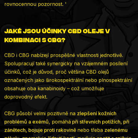
rovnocennou pozornost. '
Jaké jsou účinky CBD oleje v
kombinaci s CBG?
CBD i CBG nabízejí prospěšné vlastnosti jednotlivě.
Spolupracují také synergicky na vzájemném posílení
účinků, což je důvod, proč většina CBD olejů
označených jako širokospektrální nebo plnospektrální
obsahuje oba kanabinoidy – což umožňuje
doprovodný efekt.
CBG působí velmi pozitivně na
zlepšení kožních
problémů a exémů
, pomáhá
při střevních potížích, při
zánětech, bojuje proti rakovině
nebo třeba
zelenému