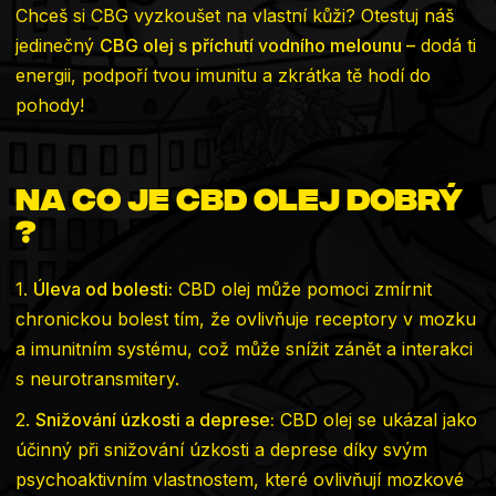
Chceš si CBG vyzkoušet na vlastní kůži? Otestuj náš
jedinečný
CBG olej s příchutí vodního melounu
–
dodá ti
energii, podpoří tvou imunitu a zkrátka tě hodí do
pohody!
Na co je CBD olej dobrý
?
1.
Úleva od bolesti:
CBD olej může pomoci zmírnit
chronickou bolest tím, že ovlivňuje receptory v mozku
a imunitním systému, což může snížit zánět a interakci
s neurotransmitery.
2.
Snižování úzkosti a deprese:
CBD olej se ukázal jako
účinný při snižování úzkosti a deprese díky svým
psychoaktivním vlastnostem, které ovlivňují mozkové