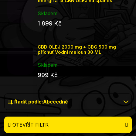
energii a 1x CBN OLEJ na spánek
Skladem
1 899 Kč
CBD OLEJ 2000 mg + CBG 500 mg
příchuť Vodní meloun 30 ML
Skladem
999 Kč
Řazení
Řadit podle:
Abecedně
produktů
OTEVŘÍT FILTR