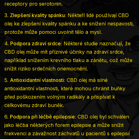
receptory pro serotonin.
3.
Zlepšení kvality spánku:
Někteří lidé používají CBD
olej ke zlepšení kvality spánku a ke snížení nespavosti,
protože může pomoci uvolnit tělo a mysl.
4.
Podpora zdraví srdce:
Některé studie naznačují, že
CBD olej může mít příznivé účinky na zdraví srdce,
například snížením krevního tlaku a zánětu, což může
snížit riziko srdečních onemocnění.
5.
Antioxidantní vlastnosti:
CBD olej má silné
antioxidantní vlastnosti, které mohou chránit buňky
před poškozením volnými radikály a přispívat k
celkovému zdraví buněk.
6.
Podpora při léčbě epilepsie:
CBD olej byl schválen
jako léčba některých forem epilepsie a může snížit
frekvenci a závažnost záchvatů u pacientů s epilepsií