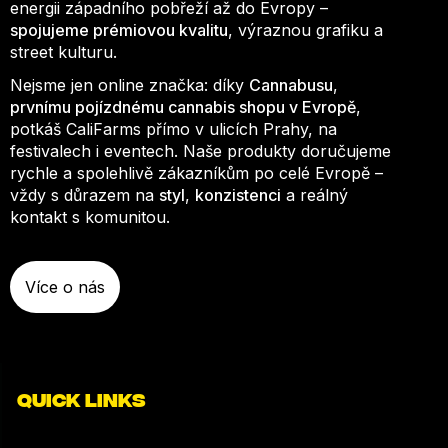
energii západního pobřeží až do Evropy –
spojujeme prémiovou kvalitu
, výraznou grafiku a
street kulturu.
Nejsme jen online značka: díky
Cannabusu
,
prvnímu pojízdnému cannabis shopu v Evropě
,
potkáš CaliFarms přímo v ulicích Prahy, na
festivalech i eventech. Naše produkty doručujeme
rychle a spolehlivě zákazníkům po celé Evropě –
vždy s důrazem na
styl
,
konzistenci
a reálný
kontakt s komunitou.
Více o nás
QUICK LINKS