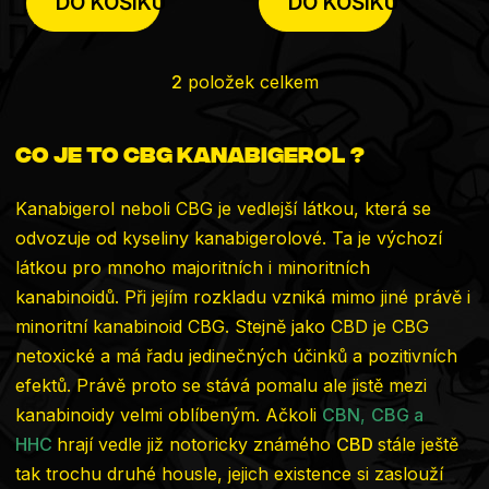
DO KOŠÍKU
DO KOŠÍKU
hvězdiček.
hvězdiček.
2
položek celkem
Ovládací
prvky
Co je to CBG kanabigerol ?
výpisu
Kanabigerol neboli CBG je vedlejší látkou, která se
odvozuje od kyseliny kanabigerolové. Ta je výchozí
látkou pro mnoho majoritních i minoritních
kanabinoidů. Při jejím rozkladu vzniká mimo jiné právě i
minoritní kanabinoid CBG. Stejně jako CBD je CBG
netoxické a má řadu jedinečných účinků a pozitivních
efektů. Právě proto se stává pomalu ale jistě mezi
kanabinoidy velmi oblíbeným.
Ačkoli
CBN
,
CBG a
HHC
hrají vedle již notoricky známého
CBD
stále ještě
tak trochu druhé housle, jejich existence si zaslouží