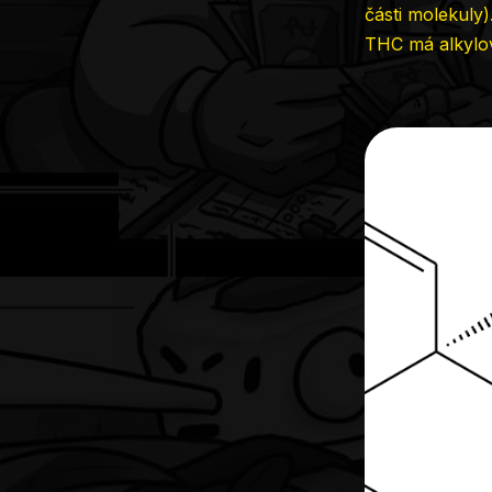
části molekuly
THC má alkylov