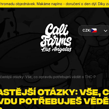
romadu objednávek. Makáme naplno - doručení o den dýl. Díky za 
CZK
/
častější otázky: Vše, co opravdu potřebuješ vědět o THC-P
stější otázky: Vše, 
vdu potřebuješ vědě