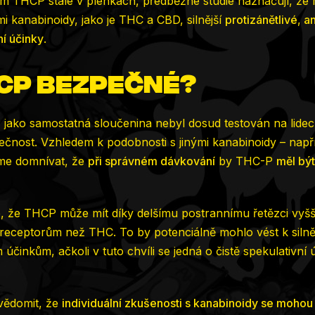
um THCP stále v plenkách, předběžné studie naznačují, že
mi kanabinoidy, jako je THC a CBD, silnější
protizánětlivé
,
an
ní účinky
.
HCP bezpečné?
ako samostatná sloučenina nebyl dosud testován na lidech
pečnost. Vzhledem k podobnosti s jinými kanabinoidy – např
me domnívat, že
při správném dávkování
by THC-P
měl bý
, že THCP může mít díky delšímu postrannímu řetězci vyšší
receptorům než THC. To by potenciálně mohlo vést k siln
účinkům, ačkoli v tuto chvíli se jedná o čistě spekulativní
uvědomit, že
individuální zkušenosti s kanabinoidy se mohou 