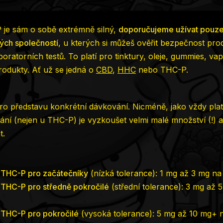
je sám o sobě extrémně silný,
doporučujeme užívat pouze
ch společností
, u kterých si můžeš ověřit bezpečnost pro
ratorních testů. To platí pro tinktury, oleje, gummies, vap
rodukty. Ať už se jedná o
CBD
,
HHC
nebo THC-P.
ro představu konkrétní dávkování. Nicméně, jako vždy platí
ní (nejen u THC-P) je vyzkoušet velmi malé množství (!) a
t.
 THC-P pro začátečníky
(nízká tolerance): 1 mg až 3 mg na 
THC-P pro středně pokročilé
(střední tolerance): 3 mg až 
 THC-P pro pokročilé
(vysoká tolerance): 5 mg až 10 mg+ n