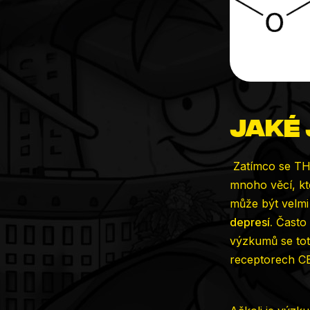
Jaké 
Zatímco se THC-
mnoho věcí, kt
může být velmi
depresí.
Často 
výzkumů se tot
receptorech C