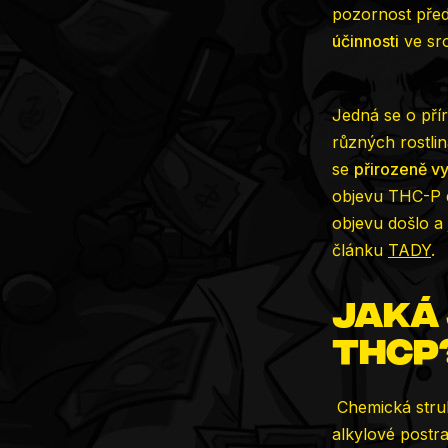
pozornost před
účinnosti
ve sro
Jedná se o pří
různých rostli
se
přirozeně vy
objevu THC-P do
objevu došlo a 
článku
TADY
.
Jaká
THCP
Chemická stru
alkylové postra