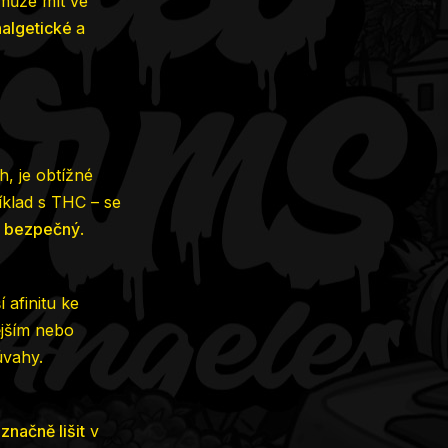
 může mít ve
algetické
a
, je obtížné
íklad s THC – se
t bezpečný
.
 afinitu ke
ějším nebo
 úvahy.
značně lišit
v