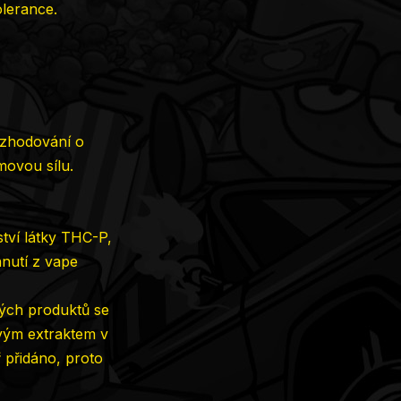
olerance.
rozhodování o
movou sílu.
tví látky THC-P,
hnutí z vape
ných produktů se
ovým extraktem v
ř přidáno, proto