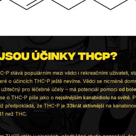
jsou účinky THCP?
P stává populárním mezi vědci i rekreačními uživateli, stá
eré o účincích THC-P ještě nevíme. Vědci se nicméně domn
 užitečný pro léčebné účely – má potenciál pomoci
od boles
se o THC-P píše jako o
nejsilnějším kanabidiolu na světě
. 
iž předpokládá, že THC-P je
33krát aktivnější
na kanabinoi
B1 než THC.