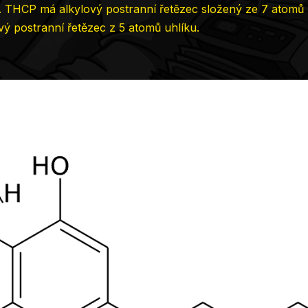
). THCP má alkylový postranní řetězec složený ze 7 atomů 
ý postranní řetězec z 5 atomů uhlíku.