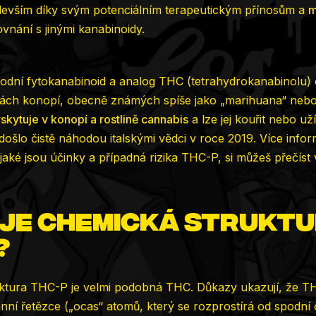
evším díky svým potenciálním terapeutickým přínosům a
m
vnání s jinými kanabinoidy.
rodní fytokanabinoid a analog THC (tetrahydrokanabinolu)
nách konopí, obecně známých spíše jako „marihuana“ nebo
skytuje v konopí a rostlině cannabis
a lze jej kouřit nebo uží
šlo čistě náhodou italskými vědci v roce 2019. Více infor
jaké jsou účinky a případná rizika THC-P, si můžeš přečíst
 je chemická strukt
?
ktura THC-P je velmi podobná THC. Důkazy ukazují, že T
nní řetězce („ocas“ atomů, který se rozprostírá od spodní č