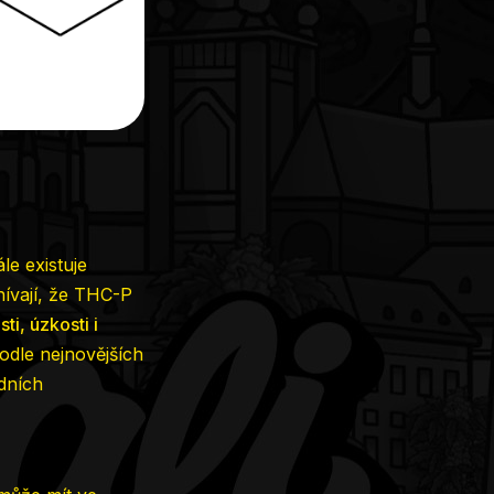
le existuje
ívají, že THC-P
ti, úzkosti i
Podle nejnovějších
dních