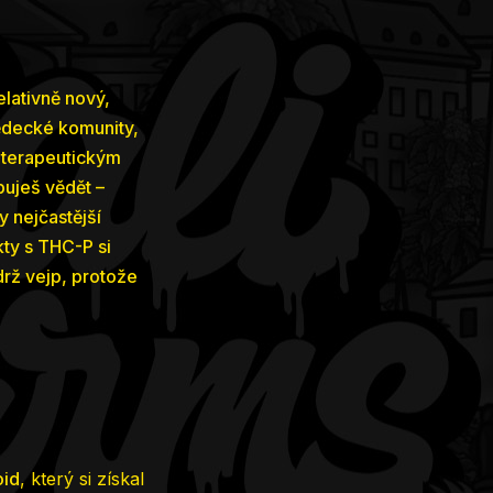
lativně nový,
vědecké komunity,
m terapeutickým
buješ vědět –
y nejčastější
kty s THC-P si
drž vejp, protože
oid
, který si získal