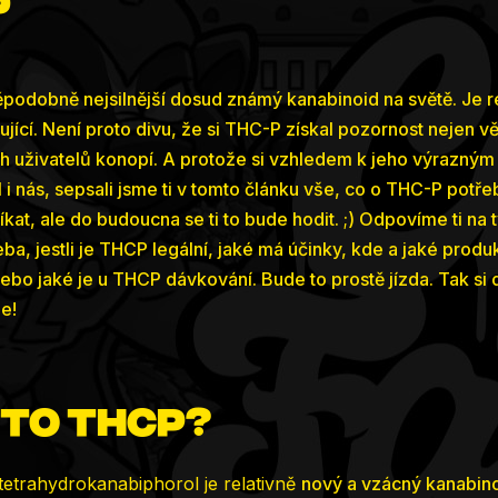
P
podobně nejsilnější dosud známý kanabinoid na světě. Je re
ující. Není proto divu, že si THC-P získal pozornost nejen 
ích uživatelů konopí. A protože si vzhledem k jeho výrazný
 i nás, sepsali jsme ti v tomto článku vše, co o THC-P potře
kat, ale do budoucna se ti to bude hodit. ;) Odpovíme ti na t
eba, jestli je THCP legální, jaké má účinky, kde a jaké produ
bo jaké je u THCP dávkování. Bude to prostě jízda. Tak si 
e!
 to THCP?
etrahydrokanabiphorol je relativně
nový a vzácný kanabin