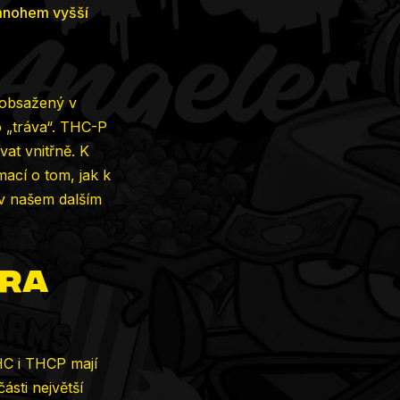
nohem vyšší
 obsažený v
 „tráva“. THC-P
vat vnitřně. K
mací o tom, jak k
 v našem dalším
ura
HC i THCP mají
ásti největší