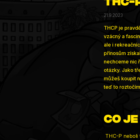
THC-
21.9.2023
THCP je pravdě
vzácný a fascin
ale i rekreačn
přínosům získal
nechceme nic ří
otázky. Jako tř
můžeš koupit ne
teď to roztočím
Co je
THC-P neboli t