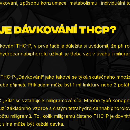
dávkování, způsobu konzumace, metabolismu i individuální t
je dávkování THCP?
kování THC-P, v prvé řadě je důležité si uvědomit, že při 
ahydrocannabiphorolu užívat, je třeba vzít v úvahu i miligra
 THC-P:
„Dávkování“ jako takové se týká skutečného množs
sebe přijmeš. Příkladem může být 1 ml tinktury nebo 2 potá
:
„Síla“ se vztahuje k miligramové síle. Mnoho typů konop
fuzí základního vzorce s čistým tetrahydro cannabiphorol
očtu miligramů. To, kolik miligramů čistého THC-P je dovnit
ak silná může být každá dávka.