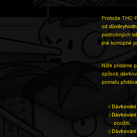
Protože THC-P 
od
důvěryhodný
podrobných labo
jiné konopné p
Níže přidáme p
způsob dávková
pomalu přidáva
Dávkování
Dávkování 
použití.
Dávkování