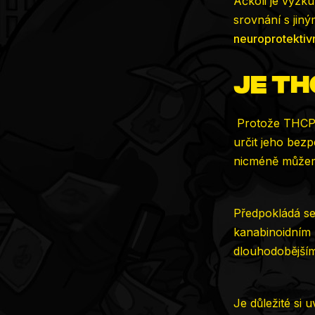
Ačkoli je výzk
srovnání s jiný
neuroprotektiv
Je T
Protože THCP j
určit jeho bez
nicméně může
Předpokládá se
kanabinoidním 
dlouhodobějším 
Je důležité si 