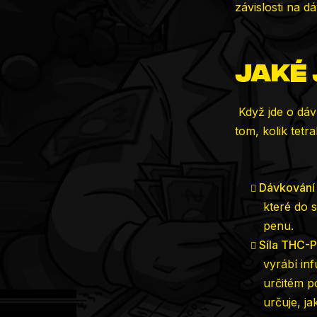
závislosti na 
Jaké 
Když jde o dáv
tom, kolik tetr
Dávkování
které do 
penu.
Síla THC-P
vyrábí in
určitém p
určuje, j