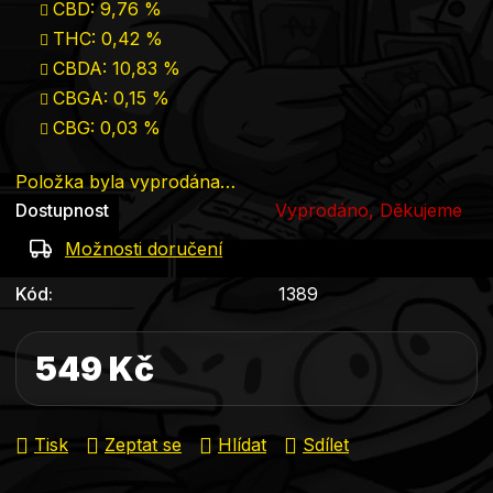
CBD: 9,76 %
THC: 0,42 %
CBDA: 10,83 %
CBGA: 0,15 %
CBG: 0,03 %
Položka byla vyprodána…
Dostupnost
Vyprodáno, Děkujeme
Možnosti doručení
Kód:
1389
549 Kč
Měrná cena:
Tisk
Zeptat se
Hlídat
Sdílet