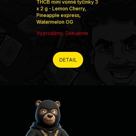
THCB mini vonné tyčinky 3
x 2 g - Lemon Cherry,
Pineapple express,
Watermelon OG
Vyprodáno, Děkujeme
1 348 Kč
DETAIL
Zápatí