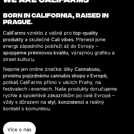
BORN IN
CALIFORNIA
, RAISED IN
PRAGUE.
CaliFarms
vzniklo z vášně pro
top-quality
produkty
a skutečné
Cali vibes
. Přenesli jsme
energii západního pobřeží až do Evropy –
spojujeme prémiovou kvalitu
, výraznou grafiku a
street kulturu.
Nejsme jen online značka: díky
Cannabusu
,
prvnímu pojízdnému cannabis shopu v Evropě
,
potkáš CaliFarms přímo v ulicích Prahy, na
festivalech i eventech. Naše produkty doručujeme
rychle a spolehlivě zákazníkům po celé Evropě –
vždy s důrazem na
styl
,
konzistenci
a reálný
kontakt s komunitou.
Více o nás