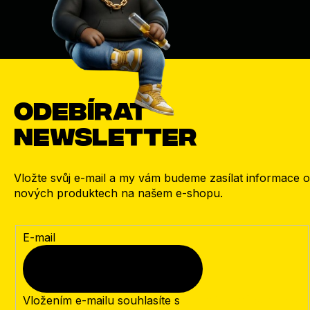
Odebírat
newsletter
Vložte svůj e-mail a my vám budeme zasílat informace o
nových produktech na našem e-shopu.
E-mail
Vložením e-mailu souhlasíte s
podmínkami ochrany