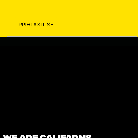
osobních údajů
PŘIHLÁSIT SE
We are Califarms