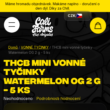
Máme hromadu objednávek. Makáme naplno - doručení o
den dýl. Díky za Chill.
CZK
/
Hledat
NÁK
KOŠÍ
Domů
/
VONNÉ TYČINKY
/
THCB mini vonné tyčinky
Watermelon OG 2 g - 5 ks
THCB mini vonné
tyčinky
Watermelon OG 2 g
- 5 ks
Průměrné
Neohodnoceno
Podrobnosti hodnocení
hodnocení