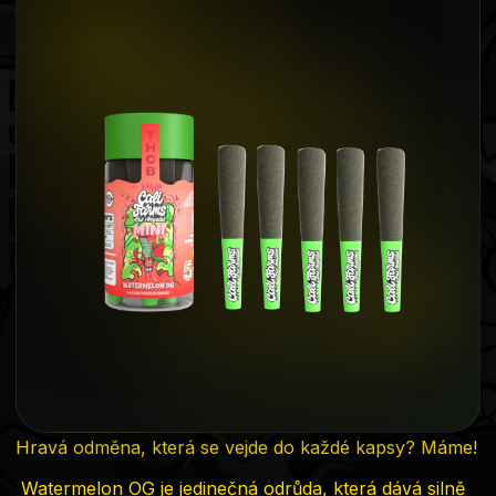
produktu
je
0,0
z
5
hvězdiček.
Hravá odměna, která se vejde do každé kapsy? Máme!
Watermelon OG je jedinečná odrůda, která dává silně