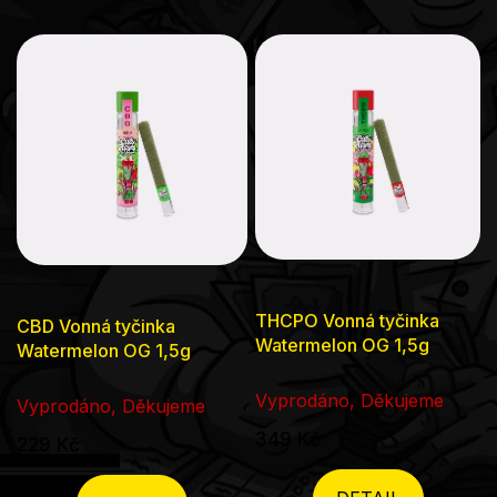
THCPO Vonná tyčinka
CBD Vonná tyčinka
Watermelon OG 1,5g
Watermelon OG 1,5g
Vyprodáno, Děkujeme
Vyprodáno, Děkujeme
349 Kč
229 Kč