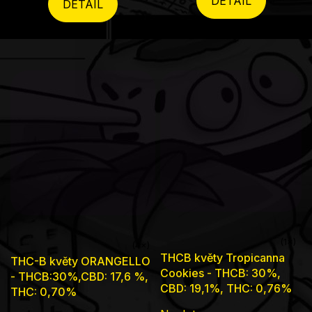
DETAIL
DETAIL
Průměrné
Průměrné
THCB květy Tropicanna
THC-B květy ORANGELLO
hodnocení
hodnocení
Cookies - THCB: 30%,
- THCB:30%,CBD: 17,6 %,
produktu
CBD: 19,1%, THC: 0,76%
produktu
THC: 0,70%
je
je