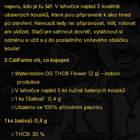
najevo, kdo je tu šéf. V lahvičce najdeš 5 kvalitně
ubalených kousků, které jsou připravené k akci hned
po otevření. Nemusíš tedy nic připravovat, mlít, rolovat
ani uklízet. Stačí jen sáhnout dovnitř, vytáhnout si
odměnu a užít si ji do posledního voňavého obláčku
kouře!
S CaliFarms víš, co kupuješ:
Watermelon OG THCB Flower (2 g) – indoor
produkce
V lahvičce najdeš 5 ks ručně balených kousků
1 ks (Sativa): 0,4 g
Ubaleno ve 100% přírodním papírku
1 ks (sativa): 0,4 g
THCB: 30 %