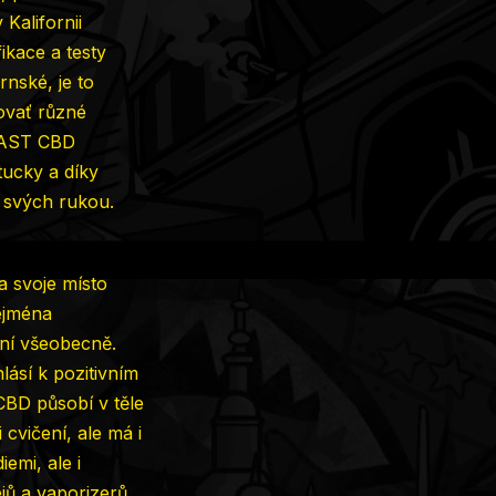
Kalifornii
ikace a testy
rnské, je to
vovať různé
BEAST CBD
tucky a díky
 svých rukou.
a svoje místo
zejména
ení všeobecně.
lásí k pozitivním
CBD působí v těle
 cvičení, ale má i
emi, ale i
jů a vaporizerů