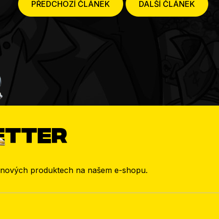
PŘEDCHOZÍ ČLÁNEK
DALŠÍ ČLÁNEK
etter
o nových produktech na našem e-shopu.