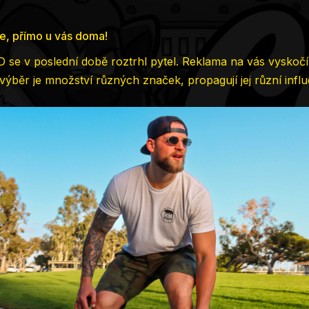
ie, přímo u vás doma!
 se v poslední době roztrhl pytel. Reklama na vás vyskoč
výběr je množství různých značek, propagují jej různí influe