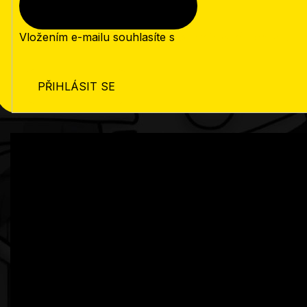
Vložením e-mailu souhlasíte s
podmínkami ochrany os
PŘIHLÁSIT SE