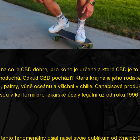
 na co je CBD dobré, pro koho je určené a které CBD je to 
noduchá. Odkud CBD pochází? Která krajina je jeho rodiske
 palmy, vůně oceánu a všichni v chille. Canabisové produkt
ou v kalifornii pro lékařské účely legální už od roku 1996
i tento
fenomenálny ošial
našel svoje publikum od týnejdžrů