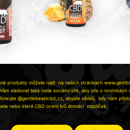
é produkty můžete najít
na našich stránkach
www.gentbl
m sledovat také naše sociální sítě, aby jste o novinkách v
followujte @gentlebeastcbd_cz, abyste věděli,
kdy nám přijd
ele nebo které CBD ocení tvů domácí
mazlíček.