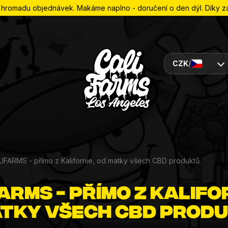
romadu objednávek. Makáme naplno - doručení o den dýl. Díky za 
CZK
/
IFARMS - přímo z Kalifornie, od matky všech CBD produktů.
ARMS - přímo z Kalifo
atky všech CBD produ