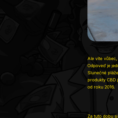
Ale víte vůbec,
Odpoveď je jed
Slunečné pláže,
produkty CBD js
od roku 2016.
Za tuto dobu s