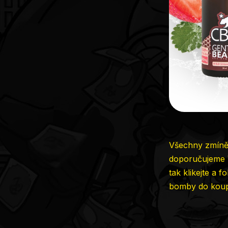
Všechny zmíněn
doporučujeme Vá
tak klikejte a 
bomby do koup