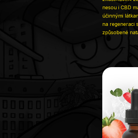
nesou i CBD mas
účinnými látkam
na regeneraci s
způsobené natá