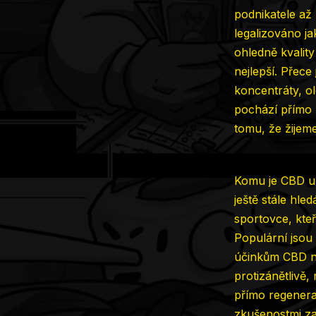
podnikatele až 
legalizováno ja
ohledně kvality
nejlepší. Přece
koncentráty, o
pochází přímo z
tomu, že žijem
Komu je CBD ur
ještě stále hle
sportovce, kte
Populární jso
účinkům CBD na
protizánětlivě, 
přímo regenera
zkušenostmi zah