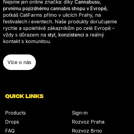
Nejsme jen online značka: díky
Cannabusu
,
prvnímu pojízdnému cannabis shopu v Evropě
,
potkáš CaliFarms přímo v ulicích Prahy, na
festivalech i eventech. Naše produkty doručujeme
rychle a spolehlivě zákazníkům po celé Evropě –
vždy s důrazem na
styl
,
konzistenci
a reálný
kontakt s komunitou.
Více o nás
QUICK LINKS
Products
Sign-in
Drops
Rozvoz Praha
FAQ
Rozvoz Brno