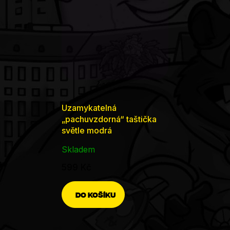
Uzamykatelná
„pachuvzdorná“ taštička
světle modrá
Skladem
599 Kč
DO KOŠÍKU