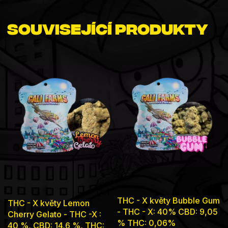
Související produkty
Průměrné
Průměrné
THC - X květy Bubble Gum
THC - X květy Lemon
hodnocení
hodnocení
- THC - X: 40% CBD: 9,05
Cherry Gelato - THC -X :
produktu
% THC: 0,06%
produktu
40 %, CBD: 14,6 %, THC: