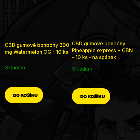
CBD gumové bonbóny
CBD gumové bonbóny 300
Pineapple express + CBN
mg Watermelon OG - 10 ks
- 10 ks - na spánek
Skladem
Skladem
399 Kč
499 Kč
DO KOŠÍKU
DO KOŠÍKU