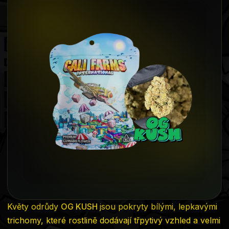
produktu
je
0,0
z
5
hvězdiček.
Květy odrůdy
OG KUSH
jsou pokryty bílými, lepkavými
trichomy, které rostlině dodávají třpytivý vzhled a velmi