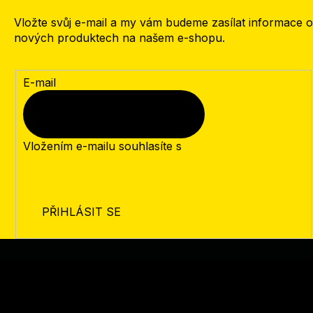
Vložte svůj e-mail a my vám budeme zasílat informace o
nových produktech na našem e-shopu.
E-mail
Vložením e-mailu souhlasíte s
podmínkami ochrany
osobních údajů
PŘIHLÁSIT SE