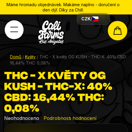
Máme hromadu objednávek. Makáme naplno - doručení o
den dýl. Díky za Chill.
CZK
/
Hledat
NÁK
KOŠÍ
Domů
/
Květy
/
THC - X květy OG KUSH - THC-X: 40% CBD:
16,44% THC: 0,08%
THC - X květy OG
KUSH - THC-X: 40%
CBD: 16,44% THC:
0,08%
Průměrné
Neohodnoceno
Podrobnosti hodnocení
hodnocení