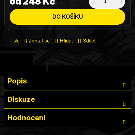
od
248 Kč
Měrná cena:
DO KOŠÍKU
Tisk
Zeptat se
Hlídat
Sdílet
Popis
Diskuze
Hodnocení