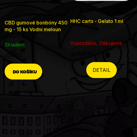
Průměrné
Průměrné
HHC carts - Gelato 1 ml
CBD gumové bonbóny 450
hodnocení
hodnocení
mg - 15 ks Vodní meloun
produktu
produktu
je
Vyprodáno, Děkujeme
je
Skladem
5,0
5,0
699 Kč
od
499 Kč
z
z
5
5
DETAIL
DO KOŠÍKU
hvězdiček.
hvězdiček.