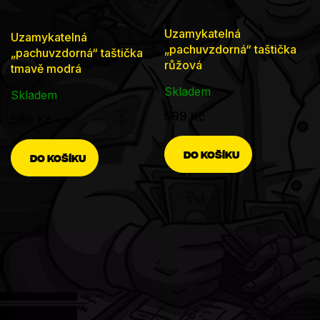
Uzamykatelná
Uzamykatelná
„pachuvzdorná“ taštička
„pachuvzdorná“ taštička
růžová
tmavě modrá
Skladem
Skladem
599 Kč
599 Kč
DO KOŠÍKU
DO KOŠÍKU