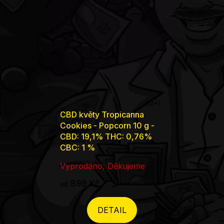
Průměrné
CBD květy Tropicanna
hodnocení
Cookies - Popcorn 10 g -
produktu
CBD: 19,1% THC: 0,76%
CBC: 1 %
je
5,0
Vyprodáno, Děkujeme
z
899 Kč
od
5
hvězdiček.
DETAIL