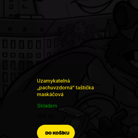
Uzamykatelná
„pachuvzdorná“ taštička
maskáčová
Skladem
599 Kč
DO KOŠÍKU