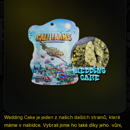
produktu
je
5,0
z
5
hvězdiček.
Wedding Cake je jeden z našich dalších strainů, které
máme v nabídce. Vybrali jsme ho také díky jeho vůni,