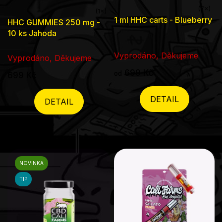
Průměrné
Průměrné
1 ml HHC carts - Blueberry
HHC GUMMIES 250 mg -
hodnocení
hodnocení
10 ks Jahoda
produktu
produktu
je
Vyprodáno, Děkujeme
je
Vyprodáno, Děkujeme
5,0
5,0
699 Kč
od
699 Kč
z
z
5
5
DETAIL
DETAIL
hvězdiček.
hvězdiček.
NOVINKA
TIP