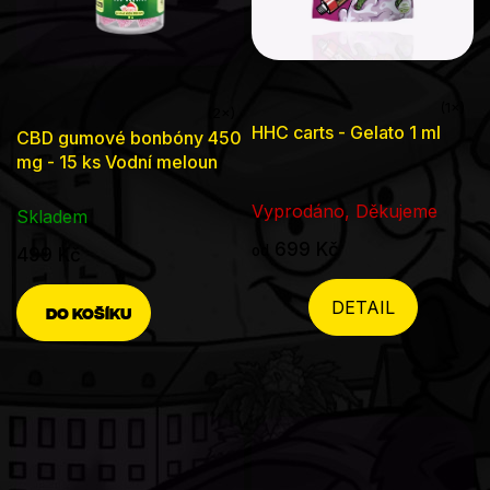
Průměrné
Průměrné
HHC carts - Gelato 1 ml
CBD gumové bonbóny 450
hodnocení
hodnocení
mg - 15 ks Vodní meloun
produktu
produktu
je
Vyprodáno, Děkujeme
je
Skladem
5,0
5,0
699 Kč
od
499 Kč
z
z
5
5
DETAIL
DO KOŠÍKU
hvězdiček.
hvězdiček.