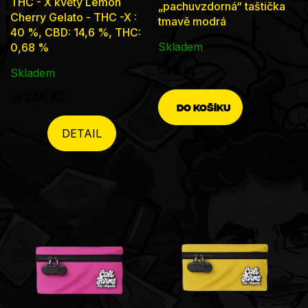
THC - X květy Lemon
„pachuvzdorná“ taštička
hodnocení
Cherry Gelato - THC -X :
tmavě modrá
produktu
40 %, CBD: 14,6 %, THC:
Skladem
0,68 %
je
4,5
599 Kč
Skladem
z
248 Kč
od
5
DO KOŠÍKU
hvězdiček.
DETAIL