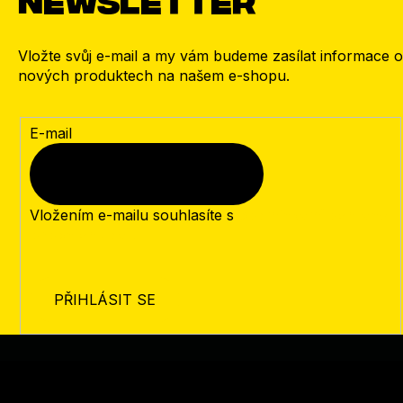
Vložte svůj e-mail a my vám budeme zasílat informace o
nových produktech na našem e-shopu.
E-mail
Vložením e-mailu souhlasíte s
podmínkami ochrany
osobních údajů
PŘIHLÁSIT SE