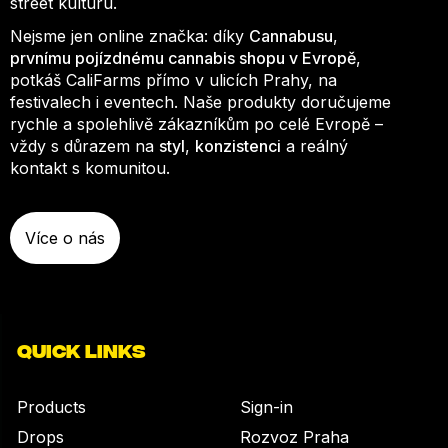
street kulturu.
Nejsme jen online značka: díky
Cannabusu
,
prvnímu pojízdnému cannabis shopu v Evropě
,
potkáš CaliFarms přímo v ulicích Prahy, na
festivalech i eventech. Naše produkty doručujeme
rychle a spolehlivě zákazníkům po celé Evropě –
vždy s důrazem na
styl
,
konzistenci
a reálný
kontakt s komunitou.
Více o nás
QUICK LINKS
Products
Sign-in
Drops
Rozvoz Praha