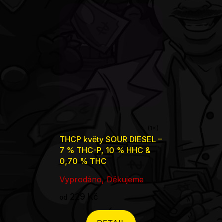
Průměrné
THCP květy SOUR DIESEL –
hodnocení
7 % THC-P, 10 % HHC &
produktu
0,70 % THC
je
Vyprodáno, Děkujeme
5,0
229 Kč
od
z
5