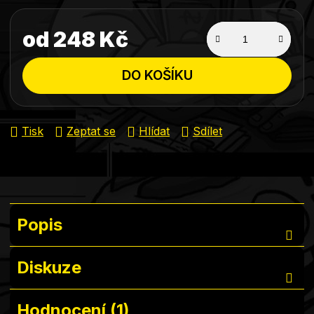
od
248 Kč
Měrná cena:
DO KOŠÍKU
Tisk
Zeptat se
Hlídat
Sdílet
Popis
Diskuze
Hodnocení (1)