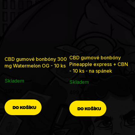
CBD gumové bonbóny
CBD gumové bonbóny 300
Pineapple express + CBN
mg Watermelon OG - 10 ks
- 10 ks - na spánek
Skladem
Skladem
399 Kč
499 Kč
DO KOŠÍKU
DO KOŠÍKU