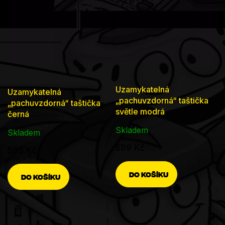
Uzamykatelná
Uzamykatelná
„pachuvzdorná“ taštička
„pachuvzdorná“ taštička
světle modrá
černá
Skladem
Skladem
599 Kč
599 Kč
DO KOŠÍKU
DO KOŠÍKU