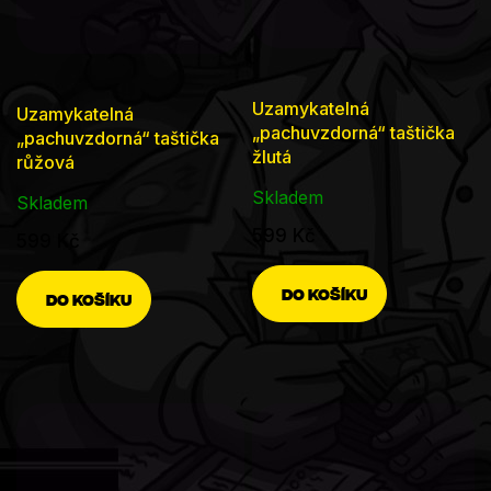
Uzamykatelná
Uzamykatelná
„pachuvzdorná“ taštička
„pachuvzdorná“ taštička
žlutá
růžová
Skladem
Skladem
599 Kč
599 Kč
DO KOŠÍKU
DO KOŠÍKU