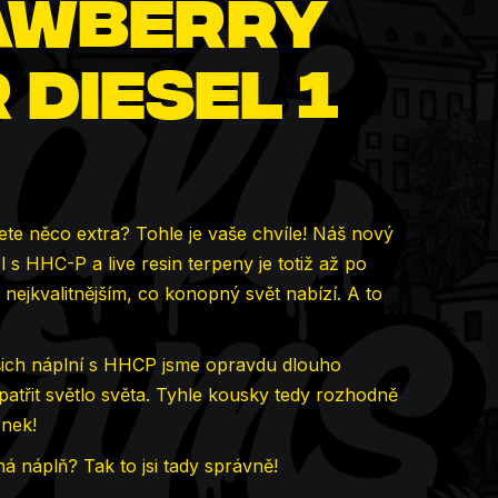
awberry
 Diesel 1
ete něco extra? Tohle je vaše chvíle! Náš nový
 s HHC-P a live resin terpeny je totiž až po
nejkvalitnějším, co konopný svět nabízí. A to
ich náplní s HHCP jsme opravdu dlouho
patřit světlo světa. Tyhle kousky tedy rozhodně
enek!
ná náplň? Tak to jsi tady správně!