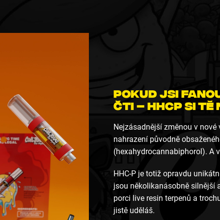
Pokud jsi fanou
čti – HHCP si t
Nejzásadnější změnou v nové v
nahrazení původně obsaženéh
(hexahydrocannabiphorol). A vě
HHC-P je totiž opravdu unikátní
jsou několikanásobně silnější 
porci live resin terpenů a tro
jistě uděláš.