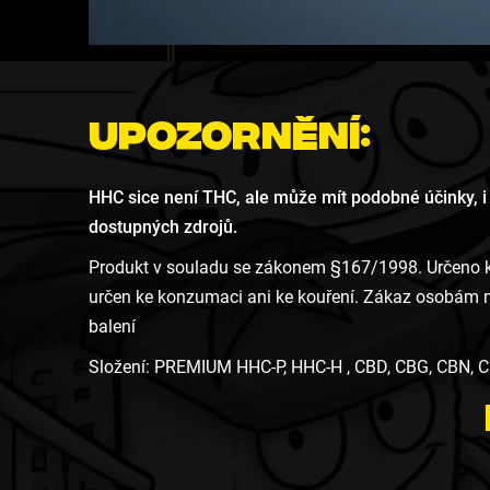
Upozornění:
HHC sice není THC, ale může mít podobné účinky, i
dostupných zdrojů.
Produkt v souladu se zákonem §167/1998. Určeno k 
určen ke konzumaci ani ke kouření. Zákaz osobám ml
balení
Složení: PREMIUM HHC-P, HHC-H , CBD, CBG, CBN,