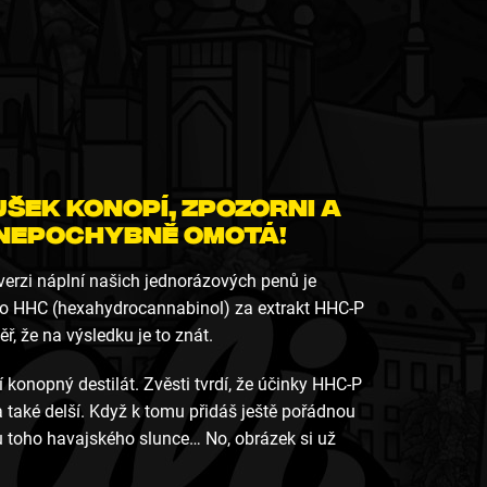
šek konopí, zpozorni a
ě nepochybně omotá!
erzi náplní našich jednorázových penů je
o HHC (hexahydrocannabinol) za extrakt HHC-P
ř, že na výsledku je to znát.
 konopný destilát. Zvěsti tvrdí, že účinky HHC-P
a také delší. Když k tomu přidáš ještě pořádnou
chu toho havajského slunce… No, obrázek si už