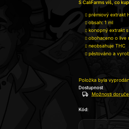
S CaliFarms víš, co kup
prémiový extrakt
obsah: 1 ml
konopný extrakt s
obohaceno o live 
neobsahuje THC
pěstováno a vyro
Položka byla vyprodá
Dostupnost
Možnosti doruče
Kód: