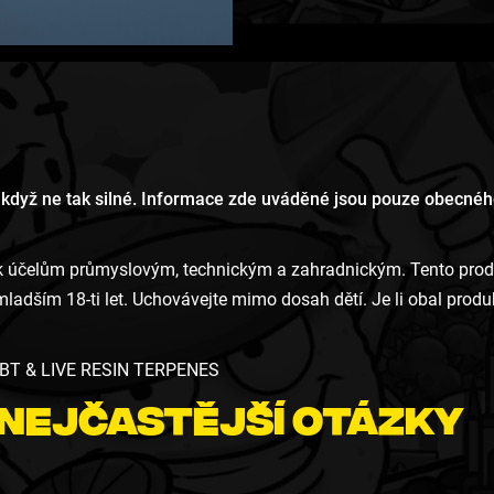
 když ne tak silné. Informace zde uváděné jsou pouze obecného
účelům průmyslovým, technickým a zahradnickým. Tento produkt
adším 18-ti let. Uchovávejte mimo dosah dětí. Je li obal prod
 CBT & LIVE RESIN TERPENES
Nejčastější Otázky