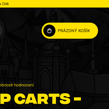
Chill.
PRÁZDNÝ KOŠÍK
NÁKUPNÍ
KOŠÍK
obnosti hodnocení
P carts -