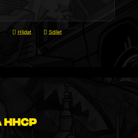
Hlídat
Sdílet
a HHCP