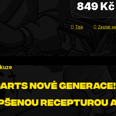
849 Kč
Měrná cena:
Tisk
Zeptat se
skuze
arts nové generace!
pšenou recepturou 