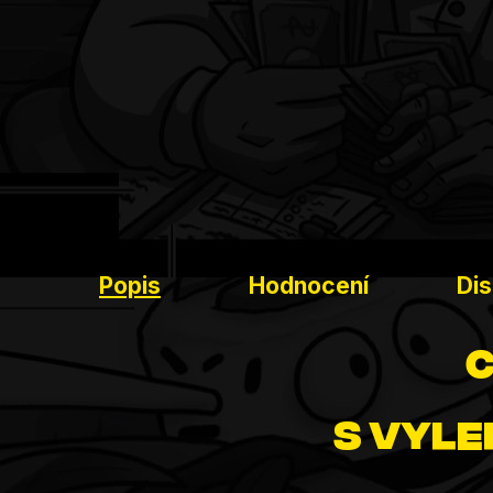
Popis
Hodnocení
Di
c
S vyle