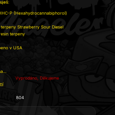
uješ:
 HHC-P (Hexahydrocannabiphorol)
 terpeny Strawberry Sour Diesel
resin terpeny
beno v USA
na…
Vyprodáno, Děkujeme
ní
804