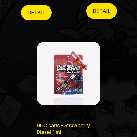
z
5
5
DETAIL
DETAIL
hvězdiček.
hvězdiček.
Průměrné
HHC carts - Strawberry
hodnocení
Diesel 1 ml