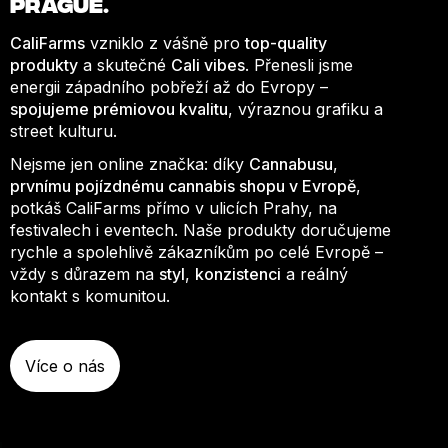
PRAGUE.
CaliFarms
vzniklo z vášně pro
top-quality
produkty
a skutečné
Cali vibes
. Přenesli jsme
energii západního pobřeží až do Evropy –
spojujeme prémiovou kvalitu
, výraznou grafiku a
street kulturu.
Nejsme jen online značka: díky
Cannabusu
,
prvnímu pojízdnému cannabis shopu v Evropě
,
potkáš CaliFarms přímo v ulicích Prahy, na
festivalech i eventech. Naše produkty doručujeme
rychle a spolehlivě zákazníkům po celé Evropě –
vždy s důrazem na
styl
,
konzistenci
a reálný
kontakt s komunitou.
Více o nás