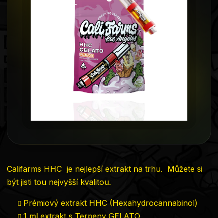
5
hvězdiček.
Califarms HHC je nejlepší extrakt na trhu. Můžete si
být jisti tou nejvyšší kvalitou.
Prémiový extrakt HHC (Hexahydrocannabinol)
1 ml extrakt s Terpeny GELATO