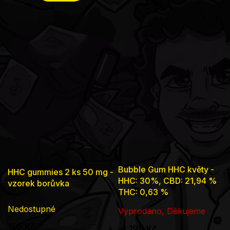
Bubble Gum HHC květy -
HHC gummies 2 ks 50 mg -
HHC: 30%, CBD: 21,94 %
vzorek borůvka
THC: 0,63 %
Nedostupné
Vyprodáno, Děkujeme
150 Kč
199 Kč
od