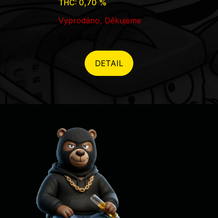
THC: 0,70 %
Vyprodáno, Děkujeme
189 Kč
od
DETAIL
Zápatí