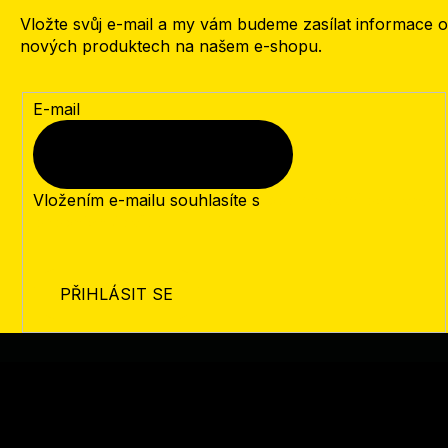
Vložte svůj e-mail a my vám budeme zasílat informace o
nových produktech na našem e-shopu.
E-mail
Vložením e-mailu souhlasíte s
podmínkami ochrany
osobních údajů
PŘIHLÁSIT SE