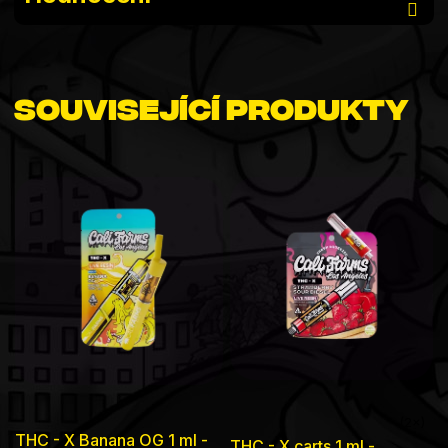
Související produkty
Průměrné
THC - X Banana OG 1 ml -
THC - X carts 1 ml -