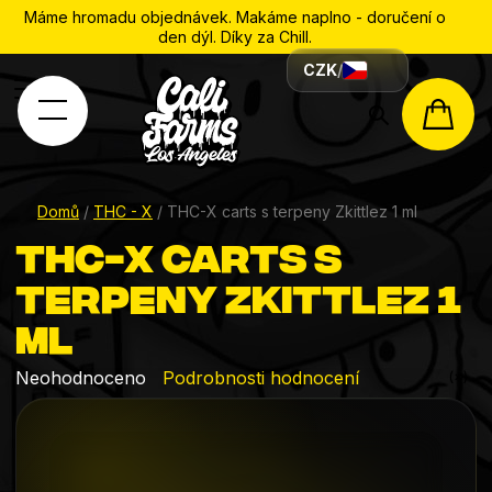
Máme hromadu objednávek. Makáme naplno - doručení o
den dýl. Díky za Chill.
CZK
/
Hledat
NÁK
KOŠÍ
Domů
/
THC - X
/
THC-X carts s terpeny Zkittlez 1 ml
THC-X carts s
terpeny Zkittlez 1
ml
Průměrné
Neohodnoceno
Podrobnosti hodnocení
hodnocení
produktu
je