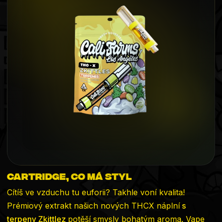
0,0
z
5
hvězdiček.
CARTRIDGE, CO MÁ STYL
Cítíš ve vzduchu tu euforii? Takhle voní kvalita!
Prémiový extrakt našich nových THCX náplní
s
terpeny Zkittlez
potěší smysly bohatým aroma. Vape