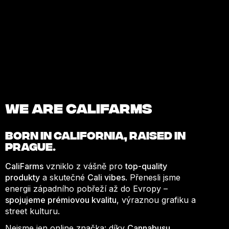
We are Califarms
BORN IN
CALIFORNIA
, RAISED IN
PRAGUE.
CaliFarms
vzniklo z vášně pro
top-quality
produkty
a skutečné
Cali vibes
. Přenesli jsme
energii západního pobřeží až do Evropy –
spojujeme prémiovou kvalitu
, výraznou grafiku a
street kulturu.
Nejsme jen online značka: díky
Cannabusu
,