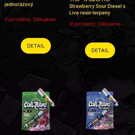
hodnocení
jednorázový
Strawberry Sour Diesel s
produktu
Live resin terpeny
Vyprodáno, Děkujeme
je
Vyprodáno, Děkujeme
5,0
998 Kč
848 Kč
z
5
DETAIL
DETAIL
hvězdiček.