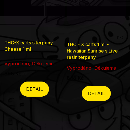
Průměrné
THC-X carts s terpeny
THC - X carts 1 ml -
hodnocení
Cheese 1 ml
Hawaiian Sunrise s Live
produktu
resin terpeny
Vyprodáno, Děkujeme
je
Vyprodáno, Děkujeme
5,0
698 Kč
848 Kč
z
5
DETAIL
DETAIL
hvězdiček.