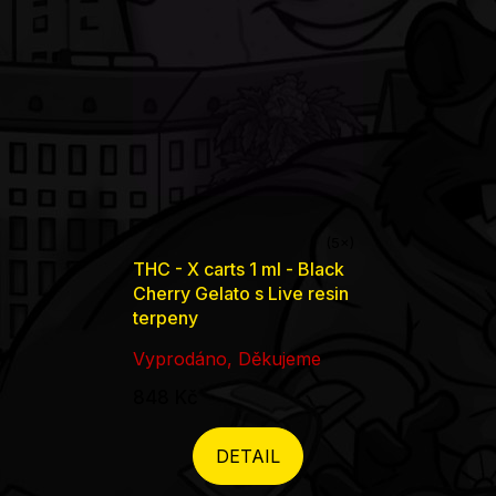
Průměrné
THC - X carts 1 ml - Black
hodnocení
Cherry Gelato s Live resin
produktu
terpeny
je
Vyprodáno, Děkujeme
5,0
848 Kč
z
5
DETAIL
hvězdiček.