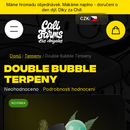
Máme hromadu objednávek. Makáme naplno - doručení o
den dýl. Díky za Chill.
CZK
/
Hledat
NÁK
KOŠÍ
Domů
/
Terpeny
/
Double Bubble Terpeny
Double Bubble
Terpeny
Průměrné
Neohodnoceno
Podrobnosti hodnocení
hodnocení
NOVINKA
produktu
je
0,0
z