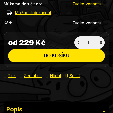
Můžeme doručit do:
Zvolte variantu
Možnosti doručení
Kód:
Zvolte variantu
od
229 Kč
Měrná cena:
DO KOŠÍKU
Tisk
Zeptat se
Hlídat
Sdílet
Popis