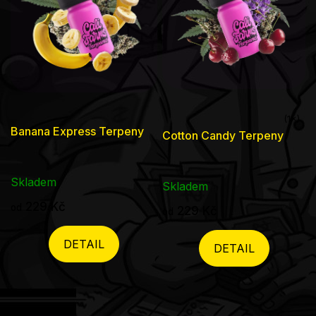
Průměrné
Banana Express Terpeny
Cotton Candy Terpeny
hodnocení
produktu
Skladem
je
Skladem
5,0
229 Kč
od
229 Kč
od
z
5
DETAIL
DETAIL
hvězdiček.