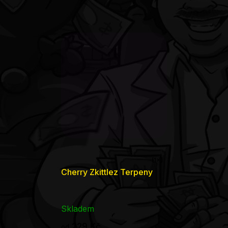
Průměrné
Cherry Zkittlez Terpeny
hodnocení
produktu
je
Skladem
5,0
229 Kč
od