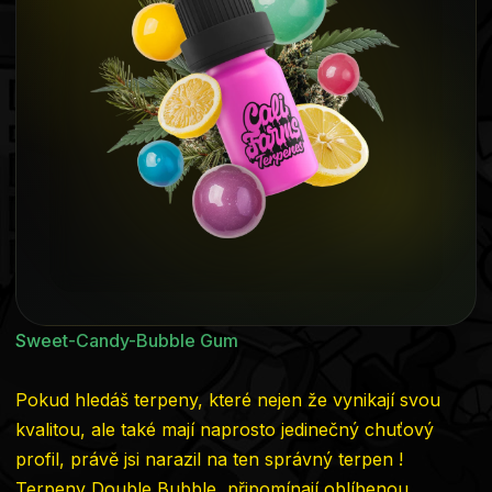
5
hvězdiček.
Sweet-Candy-Bubble Gum
Pokud hledáš terpeny, které nejen že vynikají svou
kvalitou, ale také mají naprosto jedinečný chuťový
profil, právě jsi narazil na ten správný terpen !
Terpeny Double Bubble připomínají oblíbenou