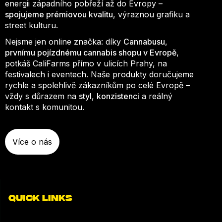
energii západního pobřeží až do Evropy –
spojujeme prémiovou kvalitu
, výraznou grafiku a
street kulturu.
Nejsme jen online značka: díky
Cannabusu
,
prvnímu pojízdnému cannabis shopu v Evropě
,
potkáš CaliFarms přímo v ulicích Prahy, na
festivalech i eventech. Naše produkty doručujeme
rychle a spolehlivě zákazníkům po celé Evropě –
vždy s důrazem na
styl
,
konzistenci
a reálný
kontakt s komunitou.
Více o nás
QUICK LINKS