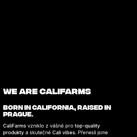
We are Califarms
BORN IN
CALIFORNIA
, RAISED IN
PRAGUE.
CaliFarms
vzniklo z vášně pro
top-quality
produkty
a skutečné
Cali vibes
. Přenesli jsme