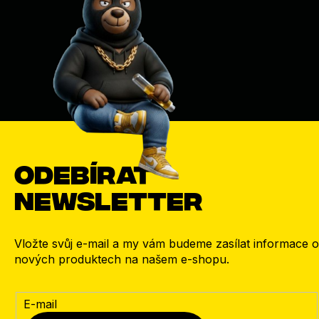
Odebírat
newsletter
Vložte svůj e-mail a my vám budeme zasílat informace o
nových produktech na našem e-shopu.
E-mail