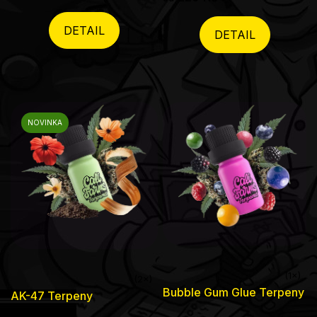
z
5
DETAIL
DETAIL
hvězdiček.
NOVINKA
Průměrné
Průměrné
Bubble Gum Glue Terpeny
AK-47 Terpeny
hodnocení
hodnocení