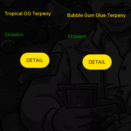
Průměrné
Tropical OG Terpeny
Bubble Gum Glue Terpeny
hodnocení
produktu
Skladem
je
Skladem
5,0
229 Kč
od
229 Kč
od
z
5
DETAIL
DETAIL
hvězdiček.