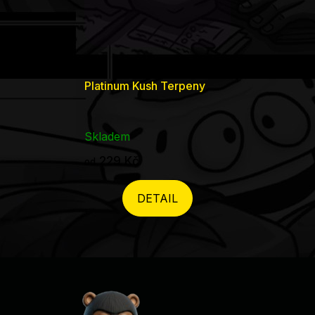
Platinum Kush Terpeny
Skladem
229 Kč
od
DETAIL
Zápatí