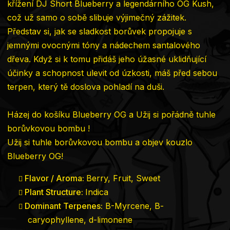
křížení DJ Short Blueberry a legendárního OG Kush,
což už samo o sobě slibuje výjimečný zážitek.
Představ si, jak se sladkost borůvek propojuje s
jemnými ovocnými tóny a nádechem santalového
dřeva. Když si k tomu přidáš jeho úžasné uklidňující
účinky a schopnost ulevit od úzkosti, máš před sebou
terpen, který tě doslova pohladí na duši.
Házej do košíku Blueberry OG a Užij si pořádně tuhle
borůvkovou bombu !
Užij si tuhle borůvkovou bombu a objev kouzlo
Blueberry OG!
Flavor / Aroma:
Berry, Fruit, Sweet
Plant Structure:
Indica
Dominant Terpenes:
B-Myrcene, B-
caryophyllene, d-limonene