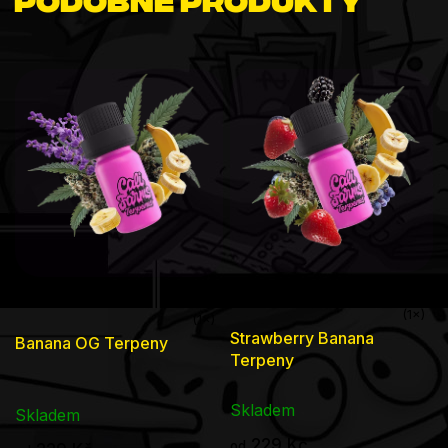
Průměrné
Průměrné
Strawberry Banana
Banana OG Terpeny
hodnocení
hodnocení
Terpeny
produktu
produktu
je
Skladem
je
Skladem
5,0
5,0
229 Kč
od