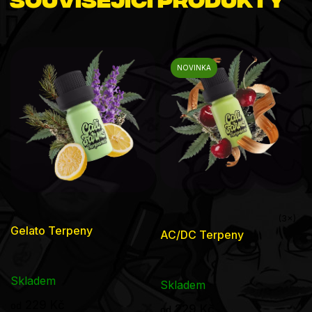
NOVINKA
Průměrné
Gelato Terpeny
AC/DC Terpeny
hodnocení
produktu
Skladem
je
Skladem
5,0
229 Kč
od
229 Kč
od