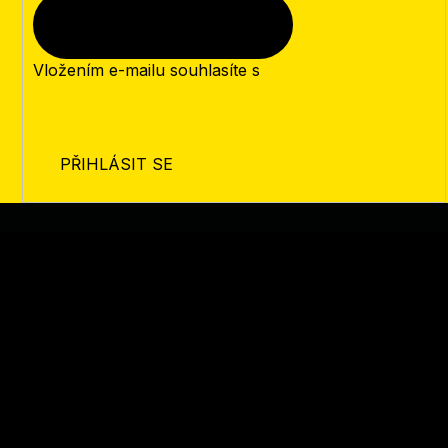
Vložením e-mailu souhlasíte s
podmínkami ochrany
osobních údajů
PŘIHLÁSIT SE