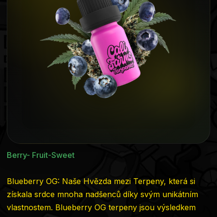
5
hvězdiček.
Berry- Fruit-Sweet
Blueberry OG: Naše Hvězda mezi Terpeny, která si
získala srdce mnoha nadšenců díky svým unikátním
vlastnostem. Blueberry OG terpeny jsou výsledkem