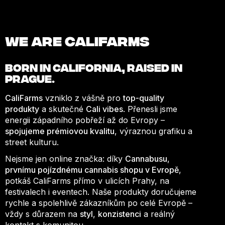
We are Califarms
BORN IN
CALIFORNIA
, RAISED IN
PRAGUE.
CaliFarms
vzniklo z vášně pro
top-quality
produkty
a skutečné
Cali vibes
. Přenesli jsme
energii západního pobřeží až do Evropy –
spojujeme prémiovou kvalitu
, výraznou grafiku a
street kulturu.
Nejsme jen online značka: díky
Cannabusu
,
prvnímu pojízdnému cannabis shopu v Evropě
,
potkáš CaliFarms přímo v ulicích Prahy, na
festivalech i eventech. Naše produkty doručujeme
rychle a spolehlivě zákazníkům po celé Evropě –
vždy s důrazem na
styl
,
konzistenci
a reálný
kontakt s komunitou.