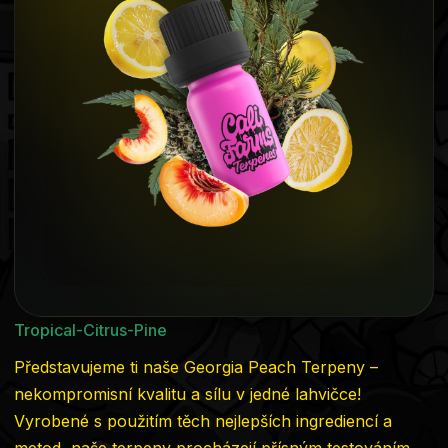
z
5
hvězdiček.
Tropical-Citrus-Pine
Představujeme ti naše Georgia Peach Terpeny –
nekompromisní kvalitu a sílu v jedné lahvičce!
Vyrobené s použitím těch nejlepších ingrediencí a