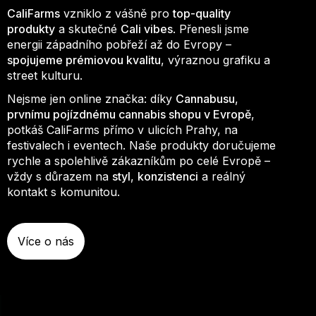
CaliFarms
vzniklo z vášně pro
top-quality
produkty
a skutečné
Cali vibes
. Přenesli jsme
energii západního pobřeží až do Evropy –
spojujeme prémiovou kvalitu
, výraznou grafiku a
street kulturu.
Nejsme jen online značka: díky
Cannabusu
,
prvnímu pojízdnému cannabis shopu v Evropě
,
potkáš CaliFarms přímo v ulicích Prahy, na
festivalech i eventech. Naše produkty doručujeme
rychle a spolehlivě zákazníkům po celé Evropě –
vždy s důrazem na
styl
,
konzistenci
a reálný
kontakt s komunitou.
Více o nás