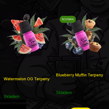
NOVINKA
Blueberry Muffin Terpeny
Průměrné
Watermelon OG Terpeny
hodnocení
produktu
Skladem
je
Skladem
229 Kč
od
5,0
229 Kč
od
z