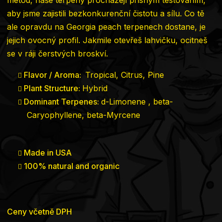
metod, naše terpeny procházejí přísným testováním,
aby jsme zajistili bezkonkurenční čistotu a sílu. Co tě
ale opravdu na Georgia peach terpenech dostane, je
jejich ovocný profil. Jakmile otevřeš lahvičku, ocitneš
se v ráji čerstvých broskví.
Flavor / Aroma:
Tropical, Citrus, Pine
Plant Structure:
Hybrid
Dominant Terpenes:
d-Limonene , beta-
Caryophyllene, beta-Myrcene
Made in USA
100% natural and organic
Ceny včetně DPH