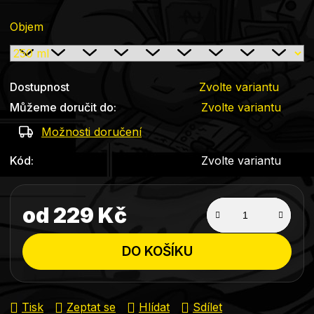
Objem
Dostupnost
Zvolte variantu
Můžeme doručit do:
Zvolte variantu
Možnosti doručení
Kód:
Zvolte variantu
od
229 Kč
Měrná cena:
DO KOŠÍKU
Tisk
Zeptat se
Hlídat
Sdílet