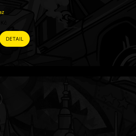
az
 Kč
DETAIL
kování
ádací
ky
isu