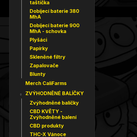
taštička
Dobíjecí baterie 380
MhA
Dobíjecí baterie 900
MhA - schovka
Plyšáci
Papírky
Skleněné filtry
Zapalovače
Blunty
Merch CaliFarms
ZVÝHODNĚNÉ BALÍČKY
Zvýhodněné balíčky
CBD KVĚTY -
Zvýhodněné balení
CBD produkty
THC-X Vánoce