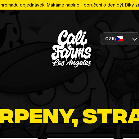
romadu objednávek. Makáme naplno - doručení o den dýl. Díky za 
CZK
/
rpeny
, Str