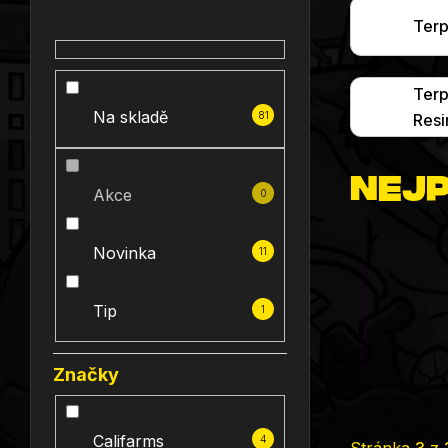
Terp
Terp
Na skladě
81
Resi
Nejp
Akce
0
Novinka
11
Tip
1
Značky
Califarms
4
Stránka
3
z