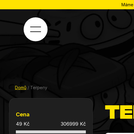
Přejít
Máme h
na
obsah
Domů
/
Terpeny
Postranní
Te
panel
Cena
49
Kč
306999
Kč