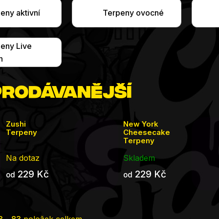
eny aktivní
Terpeny ovocné
eny Live
n
rodávanější
Zushi
New York
Terpeny
Cheesecake
Terpeny
Na dotaz
Skladem
229 Kč
229 Kč
od
od
3
-
83
položek celkem