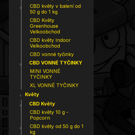
CBD květy v balení od
50 g do 1 kg
CBD Květy
Greenhouse
Velkoobchod
CBD květy Indoor
Velkoobchod
CBD vonné tyčinky
CBD VONNÉ TYČINKY
MINI VONNÉ
TYČINKY
XL VONNÉ TYČINKY
Květy
CBD Květy
CBD květy 10 g -
Popcorn
CBD květy od 50 g do 1
kg