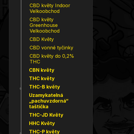
CBD květy Indoor
Velkoobchod
CBD květy
Greenhouse
Velkoobchod
CBD Květy
CBD vonné tyčinky
CBD květy do 0,2%
THC
CBN květy
THC květy
THC-B květy
Uzamykatelná
„pachuvzdorná“
taštička
THC-JD Květy
HHC Květy
THC-P květy