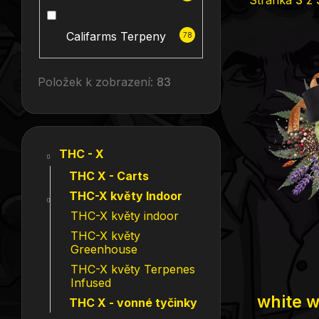
Califarms Terpeny
78
Výpi
pro
Položek k zobrazení:
83
Kategorie
Přeskočit
THC - X
kategorie
THC X - Carts
THC-X květy Indoor
THC-X květy indoor
THC-X květy
Greenhouse
THC-X květy Terpenes
Infused
white 
THC X - vonné tyčinky