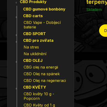
terpen
CBD Produkty
CBD gumové bonbóny
Skladem
CBD carts
229 Kč
od
CBD Vape - Dobíjecí
baterie
D
CBD SPORT
CBD pro zvířata
Na stres
Na uklidnění
CBD OLEJ
CBG olej na energii
CBD Olej na spánek
CBD Olej na regeneraci
CBD KVĚTY
CBD květy 10 g -
Popcorn
CBD Květy od 1 g