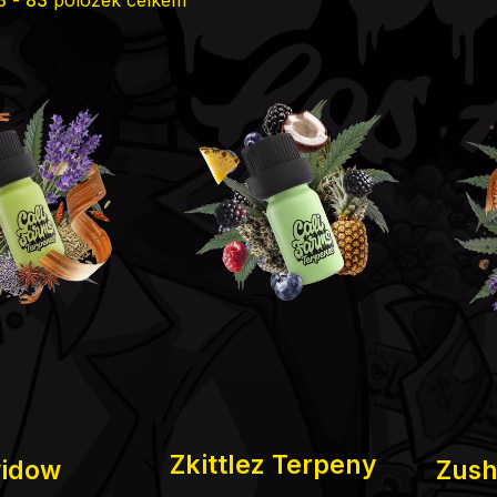
s
duktů
Průměrné
Zkittlez Terpeny
hodnocení
widow
Zush
produktu