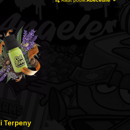
Řadit podle:
Abecedně
produktů
i Terpeny