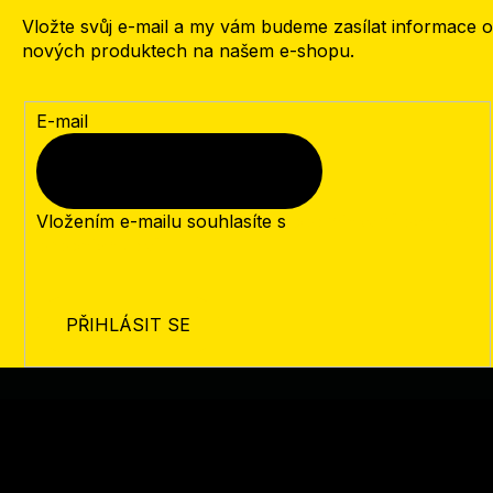
Vložte svůj e-mail a my vám budeme zasílat informace o
nových produktech na našem e-shopu.
E-mail
Vložením e-mailu souhlasíte s
podmínkami ochrany
osobních údajů
PŘIHLÁSIT SE