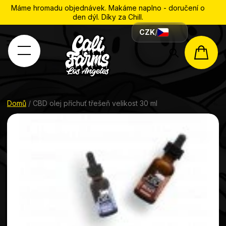
Máme hromadu objednávek. Makáme naplno - doručení o
den dýl. Díky za Chill.
CZK
/
Hledat
NÁK
KOŠÍ
Domů
/
CBD olej příchuť třešeň velikost 30 ml