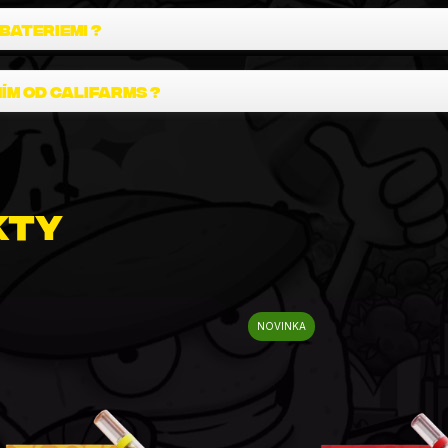
 bateriemi ?
ním od CaliFarms ?
kty
NOVINKA