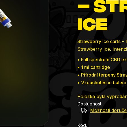
– S
0,0
z
Ice
5
hvězdiček.
Strawberry Ice
carts
– l
Strawberry Ice. Intenzi
• Full spectrum CBD ex
• 1 ml cartridge
• Přírodní terpeny Stra
• Vzduchotěsné balení
Položka byla vyprodá
Dostupnost
Možnosti doruče
Kód: