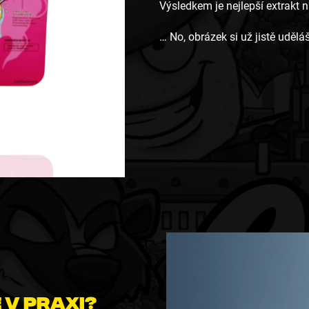
Výsledkem je nejlepší extrakt n
… No, obrázek si už jistě uděláš
 v praxi?