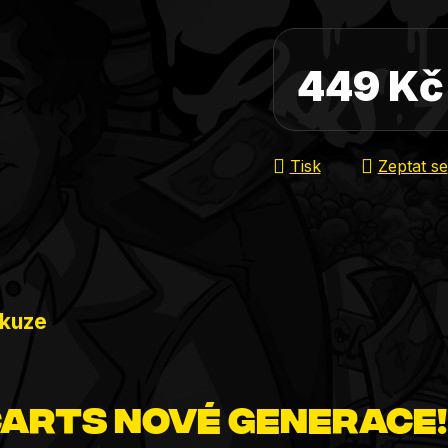
449 Kč
Měrná cena:
Tisk
Zeptat se
skuze
arts nové generace!