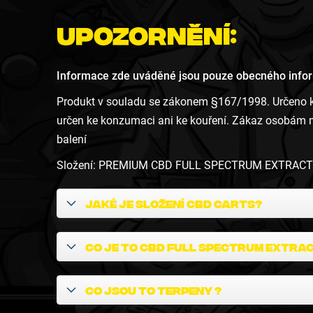
Upozornění:
Informace zde uváděné jsou pouze obecného inform
Produkt v souladu se zákonem §167/1998. Určeno k 
určen ke konzumaci ani ke kouření. Zákaz osobám ml
balení
Složení: PREMIUM CBD FULL SPECTRUM EXTRAC
Jaké je složení CBD carts?
Co je to CBD Full spectrum Extra
Co jsou to terpeny ?