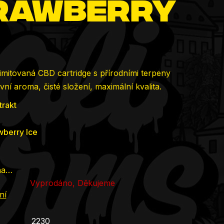
trawberry
imitovaná CBD cartridge s přírodními terpeny
vní aroma, čisté složení, maximální kvalita.
trakt
wberry Ice
na…
Vyprodáno, Děkujeme
ní
2230