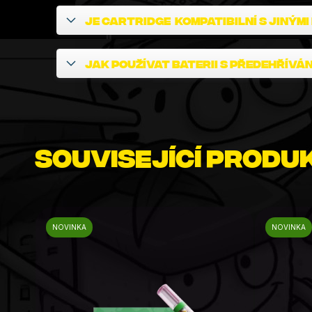
Je cartridge kompatibilní s jinými
Jak používat baterii s předehřívá
Související produ
NOVINKA
NOVINKA