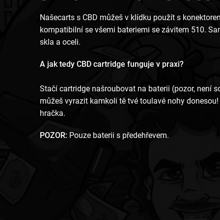
Naše
carts s CBD můžeš v klídku použít s konektore
kompatibilní se všemi bateriemi se závitem 510. Sa
skla a oceli.
A jak tedy CBD cartridge funguje v praxi?
Stačí cartridge našroubovat na baterii (pozor, není s
můžeš vyrazit kamkoli tě tvé toulavé nohy donesou! 
hračka.
POZOR:
Pouze baterii s předehřevem.