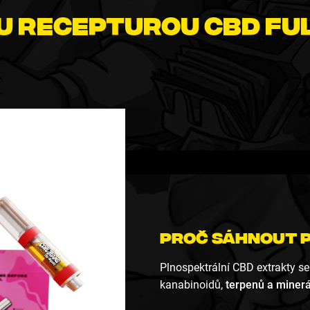
u recepturou CBD fu
Proč sáhnout 
Plnospektrální CBD extrakty 
kanabinoidů,
terpenů
a minerá