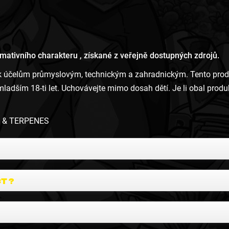
ativního charakteru , získané z veřejně dostupných zdrojů.
účelům průmyslovým, technickým a zahradnickým. Tento produkt
adším 18-ti let. Uchovávejte mimo dosah dětí. Je li obal prod
T & TERPENES
ct ?