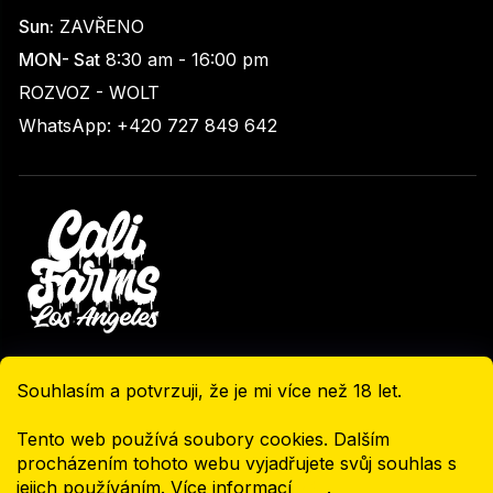
Sun:
ZAVŘENO
MON- Sat
8:30 am - 16:00 pm
ROZVOZ - WOLT
WhatsApp: +420 727 849 642
Souhlasím a potvrzuji, že je mi více než 18 let.
© 2026 Califarms. All rights reserved.
Tento web používá soubory cookies. Dalším
GDPR
|
Upravit nastavení cookies
procházením tohoto webu vyjadřujete svůj souhlas s
Vytvořil Shoptet
jejich používáním. Více informací
zde
.