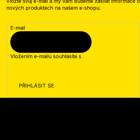
Vložte svůj e-mail a my vám budeme zasílat informace o
nových produktech na našem e-shopu.
E-mail
Vložením e-mailu souhlasíte s
podmínkami ochrany
osobních údajů
PŘIHLÁSIT SE