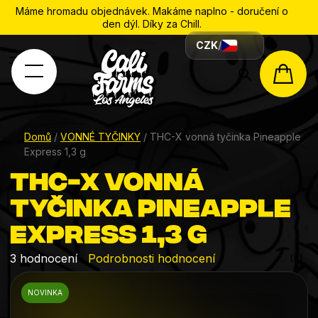
Máme hromadu objednávek. Makáme naplno - doručení o
den dýl. Díky za Chill.
CZK
/
Hledat
NÁK
KOŠÍ
Domů
/
VONNÉ TYČINKY
/
THC-X vonná tyčinka Pineapple
Express 1,3 g
THC-X vonná
tyčinka Pineapple
Express 1,3 g
Průměrné
3 hodnocení
Podrobnosti hodnocení
hodnocení
NOVINKA
produktu
je