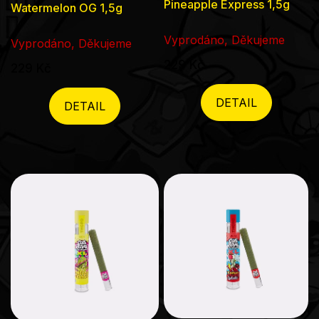
Pineapple Express 1,5g
Watermelon OG 1,5g
Vyprodáno, Děkujeme
Vyprodáno, Děkujeme
229 Kč
229 Kč
DETAIL
DETAIL