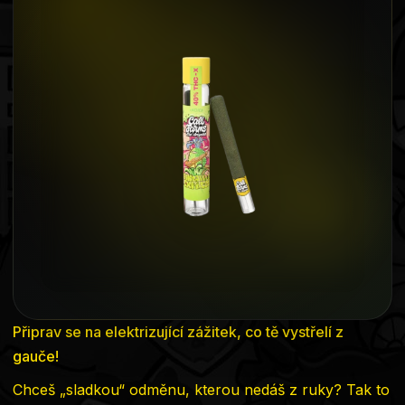
5,0
z
5
hvězdiček.
Připrav se na elektrizující zážitek, co tě vystřelí z
gauče!
Chceš „sladkou“ odměnu, kterou nedáš z ruky? Tak to