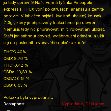
jsi tady správně! Naše vonná tyčinka Pineapple
express s THCX voní po citrusech, ananasu a zemité
borovici. V lahvičce najdeš kvalitně ubalený kousek
(1,3g), který je připravený k akci hned po otevření.
Nemusíš tedy nic připravovat, mlít, rolovat ani uklízet.
Stačí jen sáhnout dovnitř, vytáhnout si odměnu a užít
si ji do posledního voňavého obláčku kouře!
THCX: 40%
CBD: 9,76 %
THC: 0,42 %
CBDA: 10,83 %
CBGA: 0,15 %
CBG: 0,03 %
Položka byla vyprodána…
Dostupnost
Vyprodáno, Děkujeme