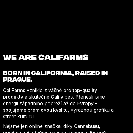
We are Califarms
BORN IN
CALIFORNIA
, RAISED IN
PRAGUE.
CaliFarms
vzniklo z vášně pro
top-quality
produkty
a skutečné
Cali vibes
. Přenesli jsme
energii západního pobřeží až do Evropy –
spojujeme prémiovou kvalitu
, výraznou grafiku a
street kulturu.
Nejsme jen online značka: díky
Cannabusu
,
prvnímu pojízdnému cannabis shopu v Evropě
,