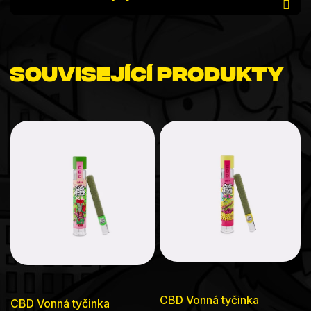
Související produkty
CBD Vonná tyčinka
CBD Vonná tyčinka