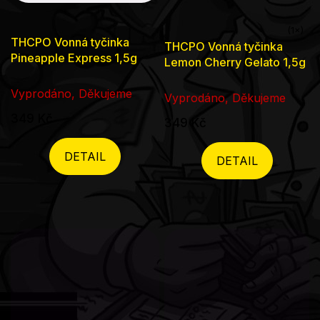
Průměrné
THCPO Vonná tyčinka
THCPO Vonná tyčinka
hodnocení
Pineapple Express 1,5g
Lemon Cherry Gelato 1,5g
produktu
Vyprodáno, Děkujeme
je
Vyprodáno, Děkujeme
5,0
349 Kč
349 Kč
z
5
DETAIL
DETAIL
hvězdiček.