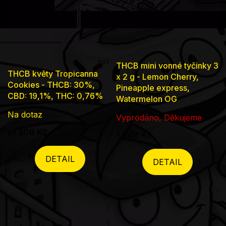
THCB mini vonné tyčinky 3
Průměrné
THCB květy Tropicanna
x 2 g - Lemon Cherry,
hodnocení
Cookies - THCB: 30%,
Pineapple express,
produktu
CBD: 19,1%, THC: 0,76%
Watermelon OG
je
Na dotaz
Vyprodáno, Děkujeme
5,0
209 Kč
od
1 348 Kč
z
5
DETAIL
DETAIL
hvězdiček.