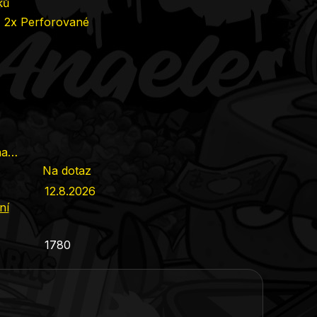
ků
 - 2x Perforované
na…
Na dotaz
12.8.2026
ní
1780