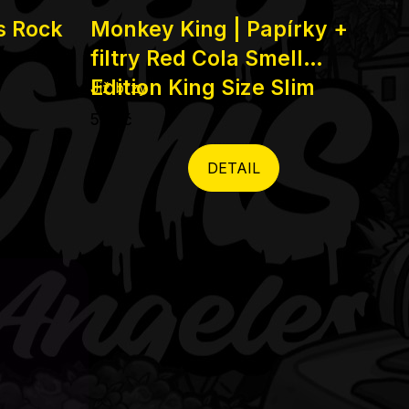
ts Rock
Monkey King | Papírky +
filtry Red Cola Smell
Edition King Size Slim
Již brzy
55 Kč
DETAIL