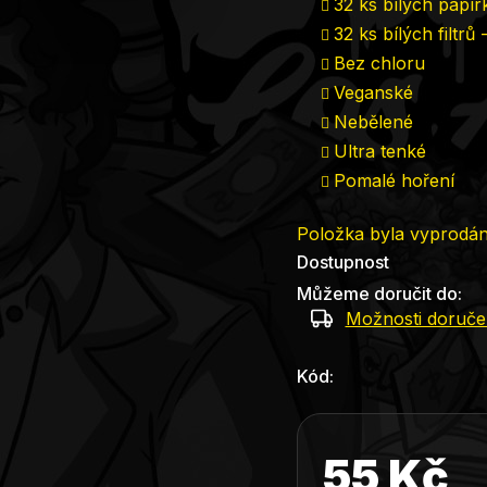
32 ks bílých papír
32 ks bílých filtrů
Bez chloru
Veganské
Nebělené
Ultra tenké
Pomalé hoření
Položka byla vyprodá
Dostupnost
Můžeme doručit do:
Možnosti doruče
Kód:
55 Kč