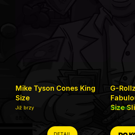
Mike Tyson Cones King
G-Rollz
Size
Fabulo
Size Sl
Již brzy
Skladem
88 Kč
59 Kč
DO K
DETAIL