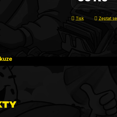
Měrná cena:
Tisk
Zeptat se
skuze
kty