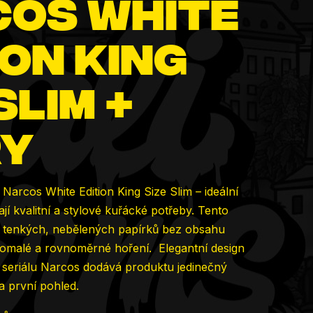
os White
ion King
Slim +
ry
Narcos White Edition King Size Slim – ideální
ají kvalitní a stylové kuřácké potřeby. Tento
ra tenkých, nebělených papírků bez obsahu
í pomalé a rovnoměrné hoření. Elegantní design
í seriálu Narcos dodává produktu jedinečný
a první pohled.