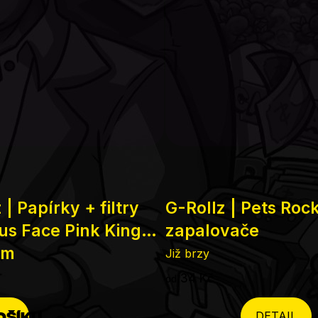
 | Papírky + filtry
G-Rollz | Pets Roc
us Face Pink King
zapalovače
im
Již brzy
34 Kč
od
OŠÍKU
DETAIL