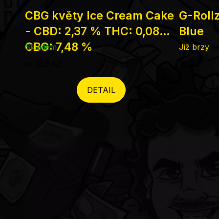
CBG květy Ice Cream Cake
G-Rollz
- CBD: 2,37 % THC: 0,08%
Blue
CBG: 7,48 %
Skladem
Již brzy
189 Kč
19 Kč
od
DETAIL