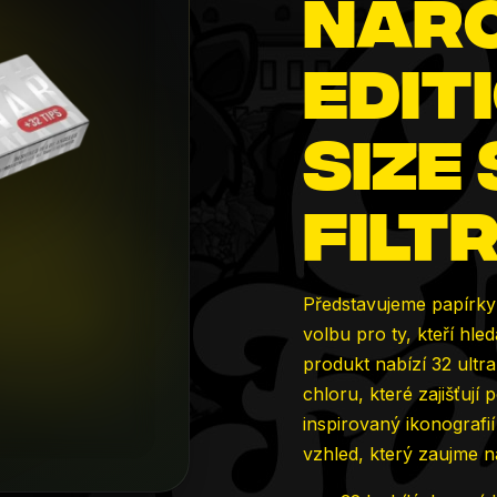
Narc
0,0
z
Edit
5
hvězdiček.
Size 
filt
Představujeme papírky 
volbu pro ty, kteří hled
produkt nabízí 32 ult
chloru, které zajišťuj
inspirovaný ikonografi
vzhled, který zaujme n