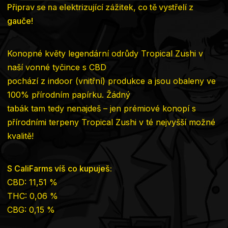
Připrav se na elektrizující zážitek, co tě vystřelí z
gauče!
Konopné květy legendární odrůdy Tropical Zushi v
naší vonné tyčince s CBD
pochází z indoor (vnitřní) produkce a jsou obaleny ve
100% přírodním papírku. Žádný
tabák tam tedy nenajdeš – jen prémiové konopí s
přírodními terpeny Tropical Zushi v té nejvyšší možné
kvalitě!
S CaliFarms víš co kupuješ:
CBD: 11,51 %
THC: 0,06 %
CBG: 0,15 %