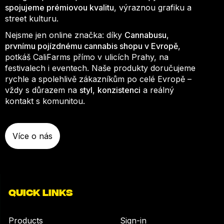
spojujeme prémiovou kvalitu
, výraznou grafiku a
street kulturu.
Nejsme jen online značka: díky
Cannabusu
,
prvnímu pojízdnému cannabis shopu v Evropě
,
potkáš CaliFarms přímo v ulicích Prahy, na
festivalech i eventech. Naše produkty doručujeme
rychle a spolehlivě zákazníkům po celé Evropě –
vždy s důrazem na
styl
,
konzistenci
a reálný
kontakt s komunitou.
Více o nás
QUICK LINKS
Products
Sign-in