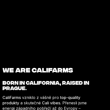
We are Califarms
BORN IN
CALIFORNIA
, RAISED IN
PRAGUE.
CaliFarms
vzniklo z vášně pro
top-quality
produkty
a skutečné
Cali vibes
. Přenesli jsme
energii západního pobřeží až do Evropy –