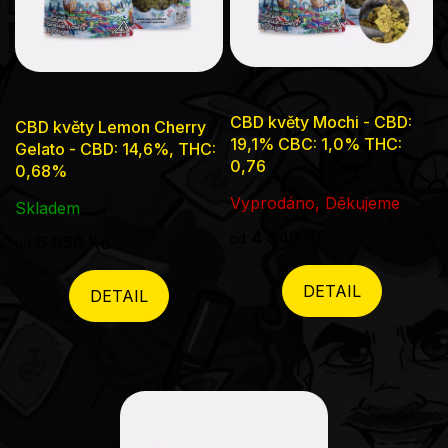
CBD květy Mochi - CBD:
CBD květy Lemon Cherry
19,1% CBC: 1,0% THC:
Gelato - CBD: 14,6%, THC:
0,76
0,68%
Vyprodáno, Děkujeme
Skladem
4 840 Kč
od
6 050 Kč
od
DETAIL
DETAIL