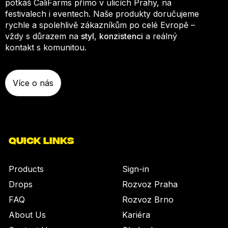
potkáš CaliFarms přímo v ulicích Prahy, na
festivalech i eventech. Naše produkty doručujeme
rychle a spolehlivě zákazníkům po celé Evropě –
vždy s důrazem na
styl
,
konzistenci
a reálný
kontakt s komunitou.
Více o nás
QUICK LINKS
Products
Sign-in
Drops
Rozvoz Praha
FAQ
Rozvoz Brno
About Us
Kariéra