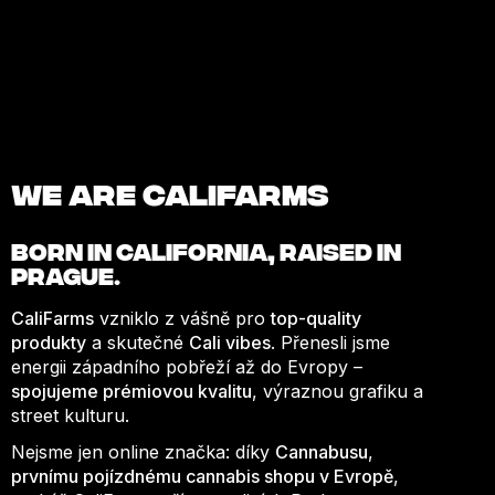
We are Califarms
BORN IN
CALIFORNIA
, RAISED IN
PRAGUE.
CaliFarms
vzniklo z vášně pro
top-quality
produkty
a skutečné
Cali vibes
. Přenesli jsme
energii západního pobřeží až do Evropy –
spojujeme prémiovou kvalitu
, výraznou grafiku a
street kulturu.
Nejsme jen online značka: díky
Cannabusu
,
prvnímu pojízdnému cannabis shopu v Evropě
,