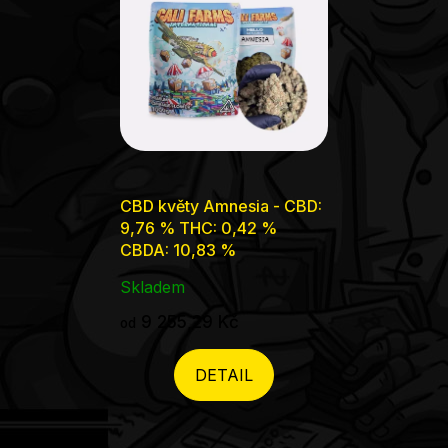
CBD květy Amnesia - CBD:
9,76 % THC: 0,42 %
CBDA: 10,83 %
Skladem
9 255,29 Kč
od
DETAIL