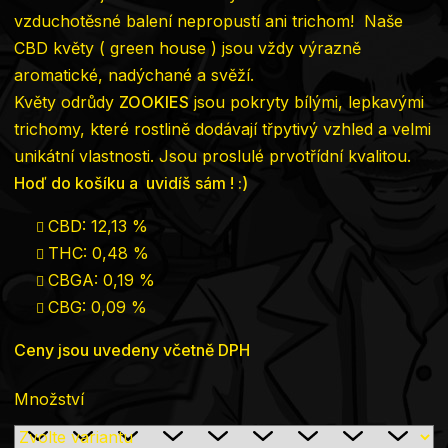
vzduchotěsné balení nepropustí ani trichom! Naše
CBD květy ( green house ) jsou vždy výrazně
aromatické, nadýchané a svěží.
Květy odrůdy
ZOOKIES
jsou pokryty bílými, lepkavými
trichomy, které rostlině dodávají třpytivý vzhled a velmi
unikátní vlastnosti. Jsou proslulé prvotřídní kvalitou.
Hoď do košíku a uvidíš sám ! :)
CBD: 12,13 %
THC: 0,48 %
CBGA: 0,19 %
CBG: 0,09 %
Ceny jsou uvedeny včetně DPH
Množství