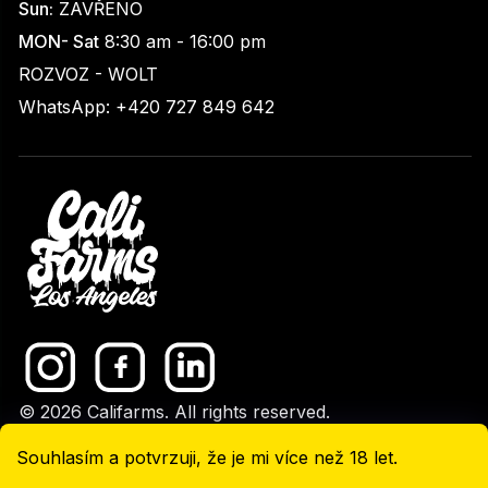
Sun:
ZAVŘENO
MON- Sat
8:30 am - 16:00 pm
ROZVOZ - WOLT
WhatsApp: +420 727 849 642
© 2026 Califarms. All rights reserved.
GDPR
|
Upravit nastavení cookies
Vytvořil Shoptet
Souhlasím a potvrzuji, že je mi více než 18 let.