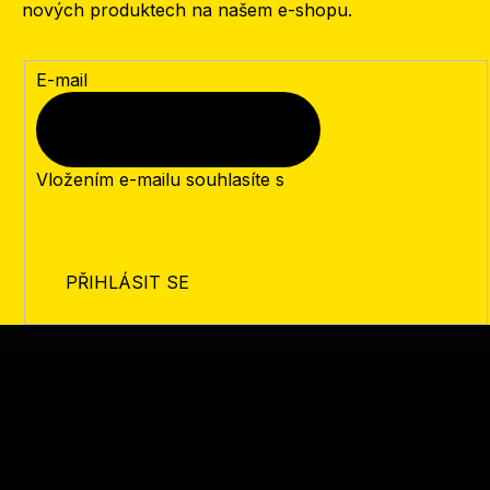
nových produktech na našem e-shopu.
E-mail
Vložením e-mailu souhlasíte s
podmínkami ochrany
osobních údajů
PŘIHLÁSIT SE