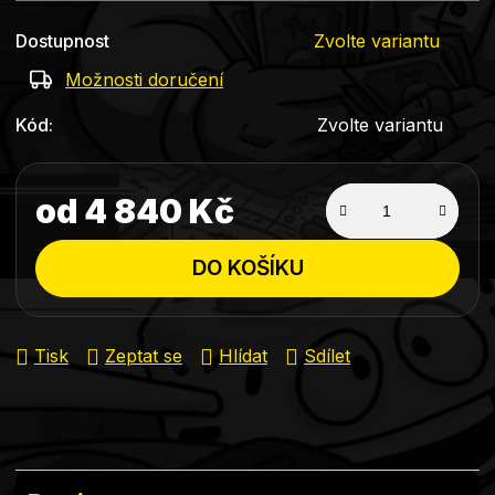
Dostupnost
Zvolte variantu
Možnosti doručení
Kód:
Zvolte variantu
od
4 840 Kč
Měrná cena:
DO KOŠÍKU
Tisk
Zeptat se
Hlídat
Sdílet