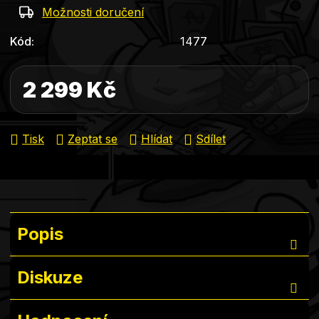
Možnosti doručení
Kód:
1477
2 299 Kč
Měrná cena:
Tisk
Zeptat se
Hlídat
Sdílet
Popis
Diskuze