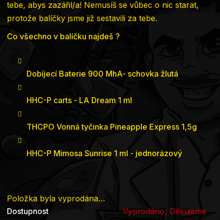
tebe, abys zazářil/a! Nemusíš se vůbec o nic starat,
protože balíčky jsme již sestavili za tebe.
Co všechno v balíčku najdeš ?
Dobíjecí Baterie 900 MhA- schovka žlutá
HHC-P carts - LA Dream 1 ml
THCPO Vonná tyčinka Pineapple Express 1,5g
HHC-P Mimosa Sunrise 1 ml - jednorázový
Položka byla vyprodána…
Dostupnost
Vyprodáno, Děkujeme