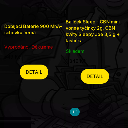
Balíček Sleep - CBN mini
Průměrné
Dobíjecí Baterie 900 MhA-
vonné tyčinky 2g, CBN
hodnocení
schovka černá
květy Sleepy Joe 3,5 g +
produktu
taštička
je
Vyprodáno, Děkujeme
Skladem
5,0
549 Kč
1 349 Kč
z
5
DETAIL
DETAIL
hvězdiček.
TIP