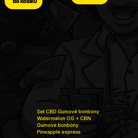
DO KOŠÍKU
hvězdiček.
Set CBD Gumové bonbóny
Watermelon OG + CBN
Gumové bonbóny
Pineapple express