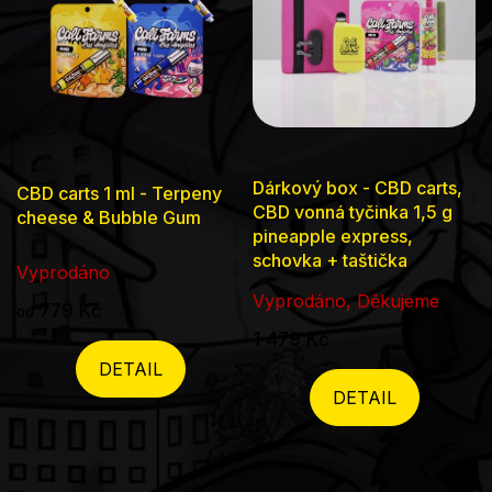
Dárkový box - CBD carts,
CBD carts 1 ml - Terpeny
CBD vonná tyčinka 1,5 g
cheese & Bubble Gum
pineapple express,
schovka + taštička
Vyprodáno
Vyprodáno, Děkujeme
779 Kč
od
1 479 Kč
DETAIL
DETAIL