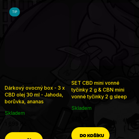
TIP
SET CBD mini vonné
Průměrné
Dárkový ovocný box - 3 x
tyčinky 2 g & CBN mini
hodnocení
CBD olej 30 ml - Jahoda,
vonné tyčinky 2 g sleep
produktu
borůvka, ananas
Skladem
je
Skladem
5,0
679 Kč
1 699 Kč
z
5
DO KOŠÍKU