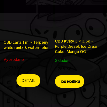
CBD Květy 3 x 3,5g -
CBD carts 1 ml - Terpeny
Purple Diesel, Ice Cream
white runtz & watermelon
Cake, Mango OG
Vyprodáno
Skladem
779 Kč
od
1 258 Kč
DETAIL
DO KOŠÍKU