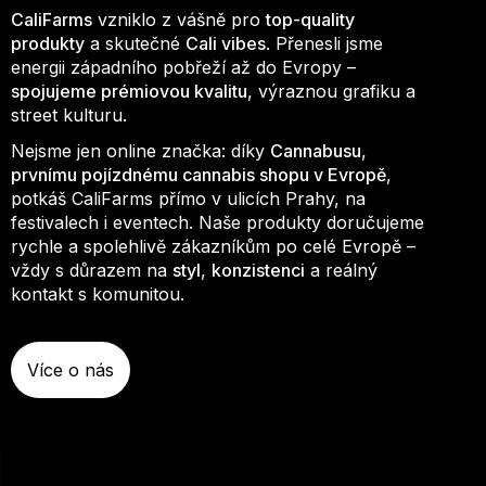
CaliFarms
vzniklo z vášně pro
top-quality
produkty
a skutečné
Cali vibes
. Přenesli jsme
energii západního pobřeží až do Evropy –
spojujeme prémiovou kvalitu
, výraznou grafiku a
street kulturu.
Nejsme jen online značka: díky
Cannabusu
,
prvnímu pojízdnému cannabis shopu v Evropě
,
potkáš CaliFarms přímo v ulicích Prahy, na
festivalech i eventech. Naše produkty doručujeme
rychle a spolehlivě zákazníkům po celé Evropě –
vždy s důrazem na
styl
,
konzistenci
a reálný
kontakt s komunitou.
Více o nás