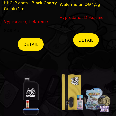
HHC-P carts - Black Cherry
Watermelon OG 1,5g
hodnocení
Gelato 1 ml
produktu
Vyprodáno, Děkujeme
je
Vyprodáno, Děkujeme
349 Kč
5,0
849 Kč
z
DETAIL
5
DETAIL
hvězdiček.